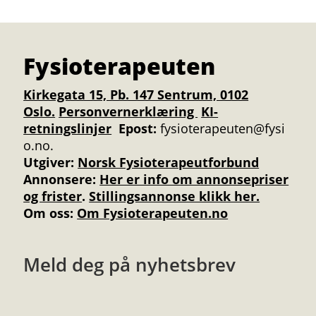
Fysioterapeuten
Kirkegata 15, Pb. 147 Sentrum, 0102
Oslo.
Personvernerklæring
KI-
retningslinjer
Epost:
fysioterapeuten@fysi
o.no.
Utgiver:
Norsk Fysioterapeutforbund
Annonsere
:
Her er info om annonsepriser
og frister
.
Stillingsannonse klikk her.
Om oss:
Om Fysioterapeuten.no
Meld deg på nyhetsbrev