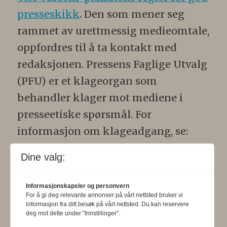
presseskikk
. Den som mener seg
rammet av urettmessig medieomtale,
oppfordres til å ta kontakt med
redaksjonen. Pressens Faglige Utvalg
(PFU) er et klageorgan som
behandler klager mot mediene i
presseetiske spørsmål. For
informasjon om klageadgang, se:
www.presse.no
.
Dine valg:
Formålsparagraf:
Fysioterapeuten
Informasjonskapsler og personvern
skal gjennom en saklig og fri
For å gi deg relevante annonser på vårt nettsted bruker vi
informasjon fra ditt besøk på vårt nettsted. Du kan reservere
informasjons- og opinionsformidling
deg mot dette under "Innstillinger".
bidra til at fysioterapifaget utvikler