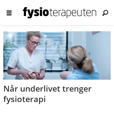
Tag:
kjersti
hatlebrekke
Når underlivet trenger
fysioterapi