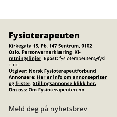
Fysioterapeuten
Kirkegata 15, Pb. 147 Sentrum, 0102
Oslo.
Personvernerklæring
KI-
retningslinjer
Epost:
fysioterapeuten@fysi
o.no.
Utgiver:
Norsk Fysioterapeutforbund
Annonsere
:
Her er info om annonsepriser
og frister
.
Stillingsannonse klikk her.
Om oss:
Om Fysioterapeuten.no
Meld deg på nyhetsbrev