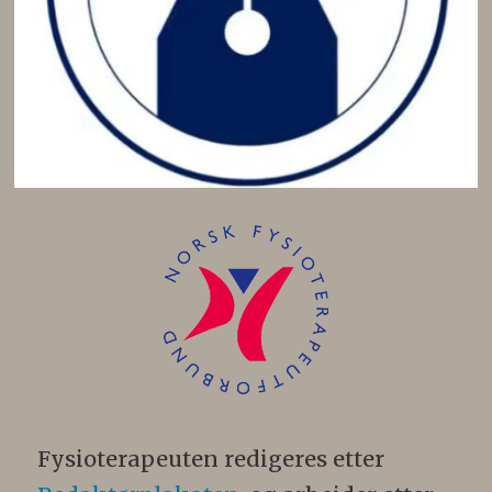
Fysioterapeuten redigeres etter