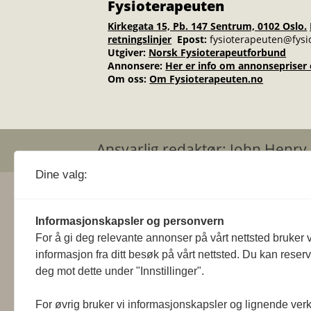
Fysioterapeuten
Kirkegata 15, Pb. 147 Sentrum, 0102 Oslo.
retningslinjer
Epost:
fysioterapeuten@fysi
Utgiver:
Norsk Fysioterapeutforbund
Annonsere
:
Her er info om annonsepriser o
Om oss:
Om Fysioterapeuten.no
Ansvarlig redaktør: Joh
Dine valg:
Informasjonskapsler og personvern
For å gi deg relevante annonser på vårt nettsted bruker v
informasjon fra ditt besøk på vårt nettsted. Du kan reser
deg mot dette under "Innstillinger".
For øvrig bruker vi informasjonskapsler og lignende ver