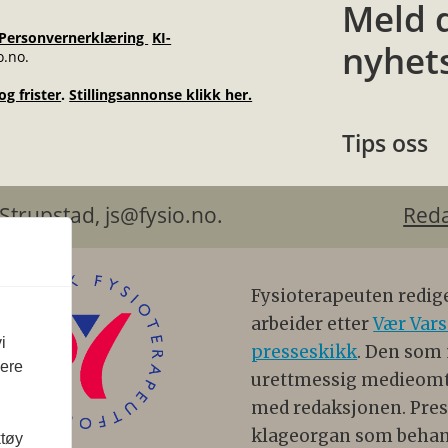
Meld 
Personvernerklæring
KI-
nyhet
o.no.
g frister
.
Stillingsannonse klikk her.
Tips oss
n Henry Strupstad, js@fysio.no.
Red
Fysioterapeuten redig
arbeider etter
Vær Vars
i
presseskikk
. Den som
vere
urettmessig medieomtal
med redaksjonen. Press
klageorgan som behan
ktøy