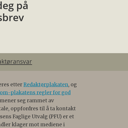
deg på
sbrev
aktøransvar
eres etter
Redaktørplakaten
, og
om-plakatens regler for god
 mener seg rammet av
e, oppfordres til å ta kontakt
ens Faglige Utvalg (PFU) er et
dler klager mot mediene i