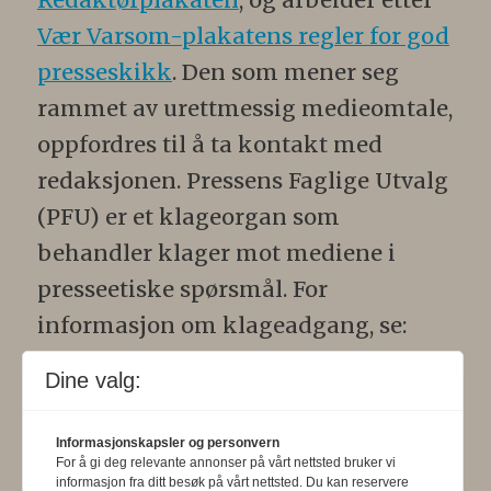
Vær Varsom-plakatens regler for god
presseskikk
. Den som mener seg
rammet av urettmessig medieomtale,
oppfordres til å ta kontakt med
redaksjonen. Pressens Faglige Utvalg
(PFU) er et klageorgan som
behandler klager mot mediene i
presseetiske spørsmål. For
informasjon om klageadgang, se:
www.presse.no
.
Dine valg:
Formålsparagraf:
Fysioterapeuten
Informasjonskapsler og personvern
skal gjennom en saklig og fri
For å gi deg relevante annonser på vårt nettsted bruker vi
informasjon fra ditt besøk på vårt nettsted. Du kan reservere