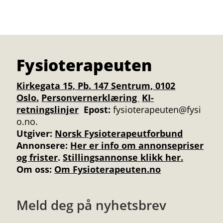
Fysioterapeuten
Kirkegata 15, Pb. 147 Sentrum, 0102
Oslo.
Personvernerklæring
KI-
retningslinjer
Epost:
fysioterapeuten@fysi
o.no.
Utgiver:
Norsk Fysioterapeutforbund
Annonsere
:
Her er info om annonsepriser
og frister
.
Stillingsannonse klikk her.
Om oss:
Om Fysioterapeuten.no
Meld deg på nyhetsbrev