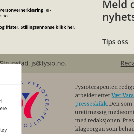
Meld 
Personvernerklæring
KI-
nyhet
o.no.
g frister
.
Stillingsannonse klikk her.
Tips oss
n Henry Strupstad, js@fysio.no.
Red
Fysioterapeuten redig
arbeider etter
Vær Vars
i
presseskikk
. Den som
vere
urettmessig medieomtal
med redaksjonen. Press
klageorgan som behan
ktøy