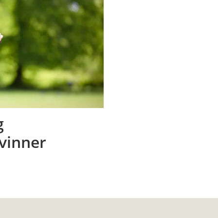
g
vinner