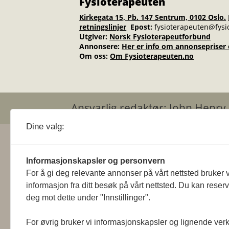
Fysioterapeuten
Kirkegata 15, Pb. 147 Sentrum, 0102 Oslo.
retningslinjer
Epost:
fysioterapeuten@fysi
Utgiver:
Norsk Fysioterapeutforbund
Annonsere
:
Her er info om annonsepriser o
Om oss:
Om Fysioterapeuten.no
Ansvarlig redaktør: Joh
Dine valg:
Informasjonskapsler og personvern
For å gi deg relevante annonser på vårt nettsted bruker v
informasjon fra ditt besøk på vårt nettsted. Du kan reser
deg mot dette under "Innstillinger".
For øvrig bruker vi informasjonskapsler og lignende ver