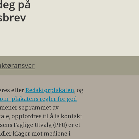
deg på
sbrev
aktøransvar
eres etter
Redaktørplakaten
, og
om-plakatens regler for god
 mener seg rammet av
e, oppfordres til å ta kontakt
ens Faglige Utvalg (PFU) er et
dler klager mot mediene i