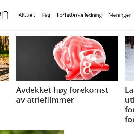
Aktuelt
Fag
Forfatterveiledning
Meninger
Avdekket høy forekomst
La
av atrieflimmer
ut
fo
fo