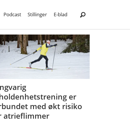
Podcast
Stillinger
E-blad
ngvarig
holdenhetstrening er
rbundet med økt risiko
r atrieflimmer