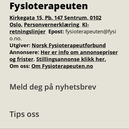
Fysioterapeuten
Kirkegata 15, Pb. 147 Sentrum, 0102
Oslo.
Personvernerklæring
KI-
retningslinjer
Epost:
fysioterapeuten@fysi
o.no.
Utgiver:
Norsk Fysioterapeutforbund
Annonsere
:
Her er info om annonsepriser
og frister
.
Stillingsannonse klikk her.
Om oss:
Om Fysioterapeuten.no
Meld deg på nyhetsbrev
Tips oss