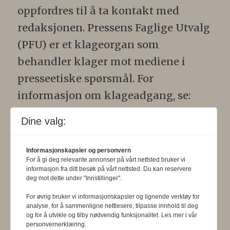
oppfordres til å ta kontakt med
redaksjonen. Pressens Faglige Utvalg
(PFU) er et klageorgan som
behandler klager mot mediene i
presseetiske spørsmål. For
informasjon om klageadgang, se:
www.presse.no
.
Dine valg:
Formålsparagraf:
Fysioterapeuten
Informasjonskapsler og personvern
skal gjennom en saklig og fri
For å gi deg relevante annonser på vårt nettsted bruker vi
informasjon fra ditt besøk på vårt nettsted. Du kan reservere
informasjons- og opinionsformidling
deg mot dette under "Innstillinger".
bidra til at fysioterapifaget utvikler
For øvrig bruker vi informasjonskapsler og lignende verktøy for
seg i samsvar med samfunnets og
analyse, for å sammenligne nettlesere, tilpasse innhold til deg
og for å utvikle og tilby nødvendig funksjonalitet. Les mer i vår
befolkningens behov. Tidsskriftet skal
personvernerklæring.