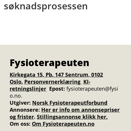
søknadsprosessen
Fysioterapeuten
Kirkegata 15, Pb. 147 Sentrum, 0102
Oslo.
Personvernerklæring
KI-
retningslinjer
Epost:
fysioterapeuten@fysi
o.no.
Utgiver:
Norsk Fysioterapeutforbund
Annonsere
:
Her er info om annonsepriser
og frister
.
Stillingsannonse klikk her.
Om oss:
Om Fysioterapeuten.no