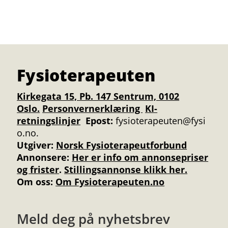
Fysioterapeuten
Kirkegata 15, Pb. 147 Sentrum, 0102
Oslo.
Personvernerklæring
KI-
retningslinjer
Epost:
fysioterapeuten@fysi
o.no.
Utgiver:
Norsk Fysioterapeutforbund
Annonsere
:
Her er info om annonsepriser
og frister
.
Stillingsannonse klikk her.
Om oss:
Om Fysioterapeuten.no
Meld deg på nyhetsbrev