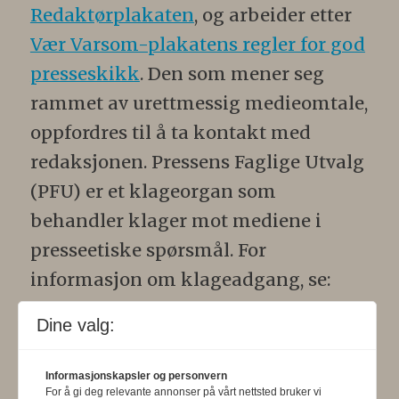
Redaktørplakaten
, og arbeider etter
Vær Varsom-plakatens regler for god
presseskikk
. Den som mener seg
rammet av urettmessig medieomtale,
oppfordres til å ta kontakt med
redaksjonen. Pressens Faglige Utvalg
(PFU) er et klageorgan som
behandler klager mot mediene i
presseetiske spørsmål. For
informasjon om klageadgang, se:
www.presse.no
.
Dine valg:
Formålsparagraf:
Fysioterapeuten
Informasjonskapsler og personvern
skal gjennom en saklig og fri
For å gi deg relevante annonser på vårt nettsted bruker vi