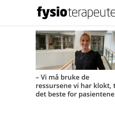
Tag:
gjør
kloke
valg
– Vi må bruke de
ressursene vi har klokt, t
det beste for pasientene