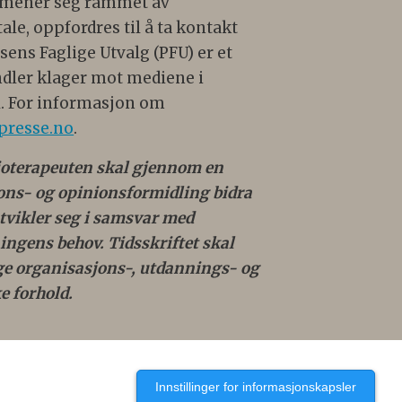
 mener seg rammet av
e, oppfordres til å ta kontakt
ens Faglige Utvalg (PFU) er et
dler klager mot mediene i
. For informasjon om
presse.no
.
ioterapeuten skal gjennom en
jons- og opinionsformidling bidra
 utvikler seg i samsvar med
ngens behov. Tidsskriftet skal
ige organisasjons-, utdannings- og
e forhold.
Innstillinger for informasjonskapsler