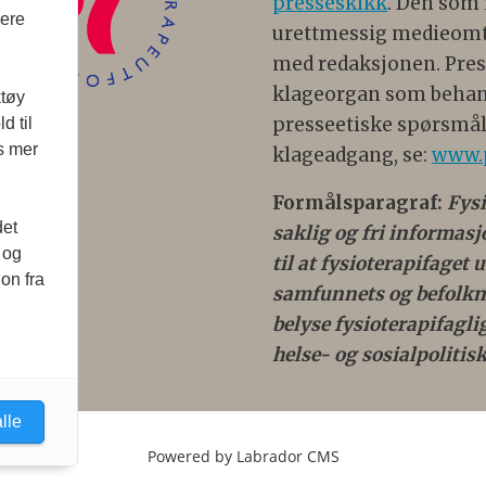
presseskikk
. Den som
vere
urettmessig medieomtal
med redaksjonen. Press
klageorgan som behan
ktøy
presseetiske spørsmål
d til
es mer
klageadgang, se:
www.
Formålsparagraf:
Fys
det
saklig og fri informas
 og
til at fysioterapifaget
on fra
samfunnets og befolkni
belyse fysioterapifagl
helse- og sosialpolitisk
lle
Powered by Labrador CMS