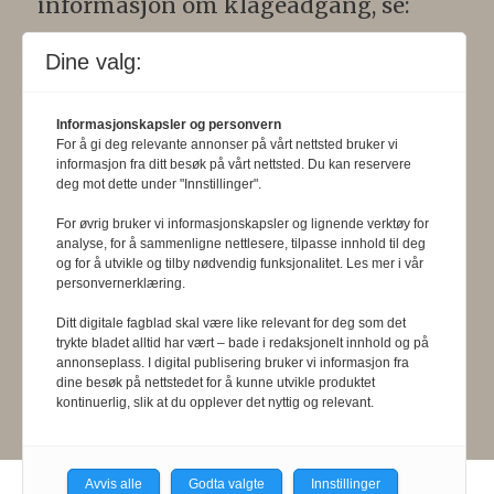
informasjon om klageadgang, se:
www.presse.no
.
Dine valg:
Formålsparagraf:
Fysioterapeuten
Informasjonskapsler og personvern
skal gjennom en saklig og fri
For å gi deg relevante annonser på vårt nettsted bruker vi
informasjon fra ditt besøk på vårt nettsted. Du kan reservere
informasjons- og opinionsformidling
deg mot dette under "Innstillinger".
bidra til at fysioterapifaget utvikler
For øvrig bruker vi informasjonskapsler og lignende verktøy for
seg i samsvar med samfunnets og
analyse, for å sammenligne nettlesere, tilpasse innhold til deg
og for å utvikle og tilby nødvendig funksjonalitet. Les mer i vår
befolkningens behov. Tidsskriftet skal
personvernerklæring.
belyse fysioterapifaglige
Ditt digitale fagblad skal være like relevant for deg som det
trykte bladet alltid har vært – bade i redaksjonelt innhold og på
organisasjons-, utdannings- og helse-
annonseplass. I digital publisering bruker vi informasjon fra
dine besøk på nettstedet for å kunne utvikle produktet
og sosialpolitiske forhold.
kontinuerlig, slik at du opplever det nyttig og relevant.
Avvis alle
Godta valgte
Innstillinger