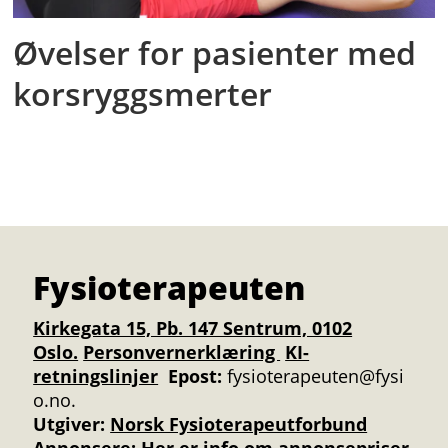
Øvelser for pasienter med
korsryggsmerter
Fysioterapeuten
Kirkegata 15, Pb. 147 Sentrum, 0102
Oslo.
Personvernerklæring
KI-
retningslinjer
Epost:
fysioterapeuten@fysi
o.no.
Utgiver:
Norsk Fysioterapeutforbund