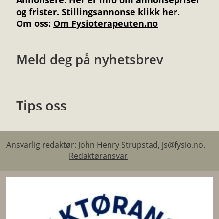
Annonsere
:
Her er info om annonsepriser
og frister
.
Stillingsannonse klikk her.
Om oss:
Om Fysioterapeuten.no
Meld deg på nyhetsbrev
Tips oss
Ansvarlig redaktør: John Henry Strupstad, js@fysio.no.
Redaktøransvar