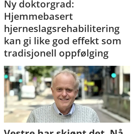
Ny doktorgrad:
Hjemmebasert
hjerneslagsrehabilitering
kan gi like god effekt som
tradisjonell oppfølging
Vestre har skjønt det. Nå