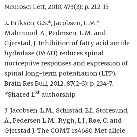
Neurosci Lett, 2010. 473(3): p. 212-15
2. Eriksen, G.S.*, Jacobsen, L.M.*,
Mahmood, A., Pedersen, L.M. and
Gjerstad, J. Inhibition of fatty acid amide
hydrolase (FAAH) reduces spinal
nociceptive responses and expression of
spinal long-term potentiation (LTP).
Brain Res Bull, 2012. 87(2-3): p. 234-7.
st
*Shared 1.
authorship.
3. Jacobsen, L.M., Schistad, E.I., Storesund,
A., Pedersen L.M., Rygh, L.J., Røe, C. and
Gjerstad J. The COMT rs4680 Met allele