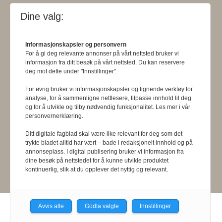
www.presse.no
.
Dine valg:
Formålsparagraf:
Fysioterapeuten
Informasjonskapsler og personvern
skal gjennom en saklig og fri
For å gi deg relevante annonser på vårt nettsted bruker vi
informasjons- og opinionsformidling
informasjon fra ditt besøk på vårt nettsted. Du kan reservere
deg mot dette under "Innstillinger".
bidra til at fysioterapifaget utvikler
For øvrig bruker vi informasjonskapsler og lignende verktøy for
seg i samsvar med samfunnets og
analyse, for å sammenligne nettlesere, tilpasse innhold til deg
og for å utvikle og tilby nødvendig funksjonalitet. Les mer i vår
befolkningens behov. Tidsskriftet skal
personvernerklæring.
belyse fysioterapifaglige
Ditt digitale fagblad skal være like relevant for deg som det
trykte bladet alltid har vært – bade i redaksjonelt innhold og på
organisasjons-, utdannings- og helse-
annonseplass. I digital publisering bruker vi informasjon fra
og sosialpolitiske forhold.
dine besøk på nettstedet for å kunne utvikle produktet
kontinuerlig, slik at du opplever det nyttig og relevant.
Avvis alle
Godta valgte
Innstillinger
Powered by Labrador CMS