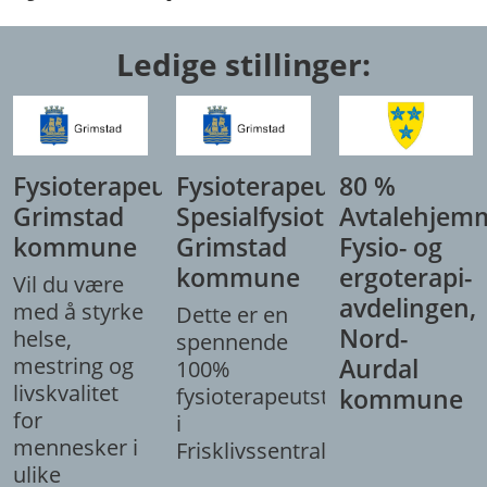
Ledige stillinger:
Fysioterapeut,
Fysioterapeut/
80 %
Grimstad
Spesialfysioterapeut,
Avtalehjem
kommune
Grimstad
Fysio- og
kommune
ergoterapi-
Vil du være
avdelingen,
med å styrke
Dette er en
Nord-
helse,
spennende
mestring og
Aurdal
100%
livskvalitet
fysioterapeutstilling
kommune
for
i
mennesker i
Frisklivssentralen.
ulike