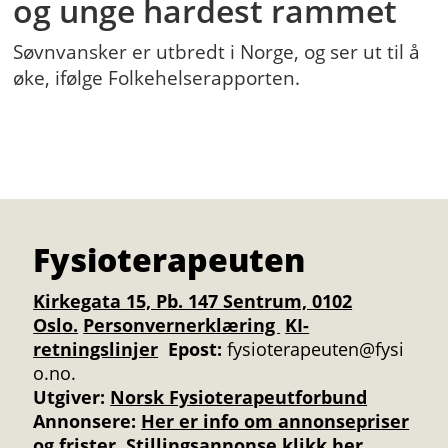
og unge hardest rammet
Søvnvansker er utbredt i Norge, og ser ut til å
øke, ifølge Folkehelserapporten.
Fysioterapeuten
Kirkegata 15, Pb. 147 Sentrum, 0102
Oslo.
Personvernerklæring
KI-
retningslinjer
Epost:
fysioterapeuten@fysi
o.no.
Utgiver:
Norsk Fysioterapeutforbund
Annonsere
:
Her er info om annonsepriser
og frister
.
Stillingsannonse klikk her.