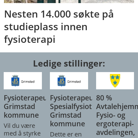
Nesten 14.000 søkte på
studieplass innen
fysioterapi
Ledige stillinger:
Fysioterapeut,
Fysioterapeut/
80 %
Grimstad
Spesialfysioterapeut,
Avtalehjem
kommune
Grimstad
Fysio- og
kommune
ergoterapi-
Vil du være
avdelingen,
med å styrke
Dette er en