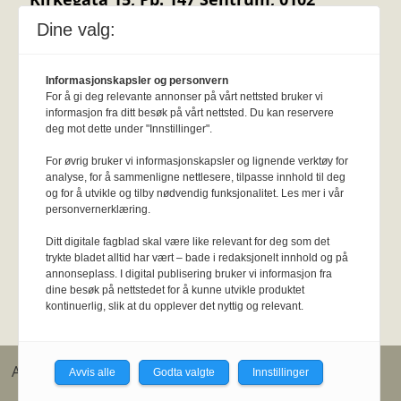
Oslo.
Personvernerklæring
KI-
Dine valg:
retningslinjer
Epost:
fysioterapeuten@fysi
o.no.
Informasjonskapsler og personvern
Utgiver:
Norsk Fysioterapeutforbund
For å gi deg relevante annonser på vårt nettsted bruker vi
Annonsere
:
Her er info om annonsepriser
informasjon fra ditt besøk på vårt nettsted. Du kan reservere
og frister
.
Stillingsannonse klikk her.
deg mot dette under "Innstillinger".
Om oss:
Om Fysioterapeuten.no
For øvrig bruker vi informasjonskapsler og lignende verktøy for
analyse, for å sammenligne nettlesere, tilpasse innhold til deg
og for å utvikle og tilby nødvendig funksjonalitet. Les mer i vår
Meld deg på nyhetsbrev
personvernerklæring.
Ditt digitale fagblad skal være like relevant for deg som det
trykte bladet alltid har vært – bade i redaksjonelt innhold og på
annonseplass. I digital publisering bruker vi informasjon fra
Tips oss
dine besøk på nettstedet for å kunne utvikle produktet
kontinuerlig, slik at du opplever det nyttig og relevant.
Ansvarlig redaktør: John Henry Strupstad, js@fysio.no.
Avvis alle
Godta valgte
Innstillinger
Redaktøransvar