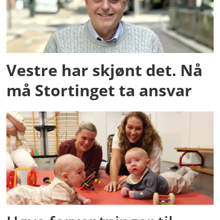
Vestre har skjønt det. Nå
må Stortinget ta ansvar