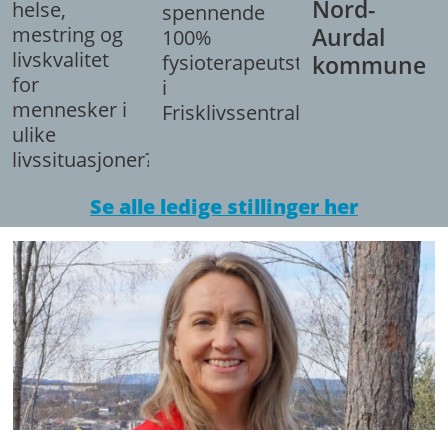
Nord-
helse,
spennende
mestring og
Aurdal
100%
livskvalitet
fysioterapeutstilling
kommune
for
i
mennesker i
Frisklivssentralen.
ulike
livssituasjoner?
Se alle ledige stillinger her