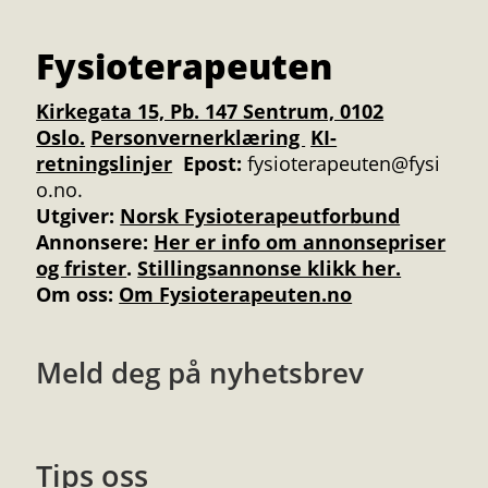
Fysioterapeuten
Kirkegata 15, Pb. 147 Sentrum, 0102
Oslo.
Personvernerklæring
KI-
retningslinjer
Epost:
fysioterapeuten@fysi
o.no.
Utgiver:
Norsk Fysioterapeutforbund
Annonsere
:
Her er info om annonsepriser
og frister
.
Stillingsannonse klikk her.
Om oss:
Om Fysioterapeuten.no
Meld deg på nyhetsbrev
Tips oss