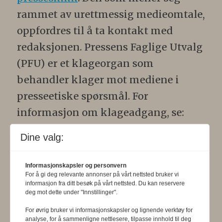
rammet av urettmessig medieomtale,
oppfordres til å ta kontakt med
redaksjonen. Pressens Faglige Utvalg
(PFU) er et klageorgan som
behandler klager mot mediene i
presseetiske spørsmål. For
informasjon om klageadgang, se:
www.presse.no
.
Dine valg:
Formålsparagraf:
Fysioterapeuten
Informasjonskapsler og personvern
skal gjennom en saklig og fri
For å gi deg relevante annonser på vårt nettsted bruker vi
informasjon fra ditt besøk på vårt nettsted. Du kan reservere
informasjons- og opinionsformidling
deg mot dette under "Innstillinger".
bidra til at fysioterapifaget utvikler
For øvrig bruker vi informasjonskapsler og lignende verktøy for
seg i samsvar med samfunnets og
analyse, for å sammenligne nettlesere, tilpasse innhold til deg