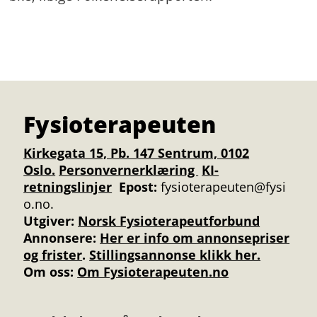
Fysioterapeuten
Kirkegata 15, Pb. 147 Sentrum, 0102
Oslo.
Personvernerklæring
KI-
retningslinjer
Epost:
fysioterapeuten@fysi
o.no.
Utgiver:
Norsk Fysioterapeutforbund
Annonsere
:
Her er info om annonsepriser
og frister
.
Stillingsannonse klikk her.
Om oss:
Om Fysioterapeuten.no