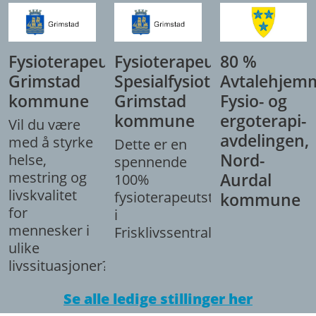
Fysioterapeut,
Fysioterapeut/
80 %
Grimstad
Spesialfysioterapeut,
Avtalehjem
kommune
Grimstad
Fysio- og
kommune
ergoterapi-
Vil du være
avdelingen,
med å styrke
Dette er en
Nord-
helse,
spennende
mestring og
Aurdal
100%
livskvalitet
fysioterapeutstilling
kommune
for
i
mennesker i
Frisklivssentralen.
ulike
livssituasjoner?
Se alle ledige stillinger her