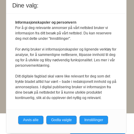
Dine valg:
Formålsparagraf:
Fysioterapeuten
Informasjonskapsler og personvern
skal gjennom en saklig og fri
For å gi deg relevante annonser på vårt nettsted bruker vi
informasjon fra ditt besøk på vårt nettsted. Du kan reservere
informasjons- og opinionsformidling
deg mot dette under "Innstillinger".
bidra til at fysioterapifaget utvikler
For øvrig bruker vi informasjonskapsler og lignende verktøy for
seg i samsvar med samfunnets og
analyse, for å sammenligne nettlesere, tilpasse innhold til deg
og for å utvikle og tilby nødvendig funksjonalitet. Les mer i vår
befolkningens behov. Tidsskriftet skal
personvernerklæring.
belyse fysioterapifaglige
Ditt digitale fagblad skal være like relevant for deg som det
trykte bladet alltid har vært – bade i redaksjonelt innhold og på
organisasjons-, utdannings- og helse-
annonseplass. I digital publisering bruker vi informasjon fra
dine besøk på nettstedet for å kunne utvikle produktet
og sosialpolitiske forhold.
kontinuerlig, slik at du opplever det nyttig og relevant.
Avvis alle
Godta valgte
Innstillinger
Powered by Labrador CMS