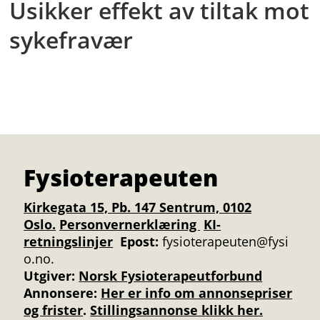
Usikker effekt av tiltak mot
sykefravær
Fysioterapeuten
Kirkegata 15, Pb. 147 Sentrum, 0102
Oslo.
Personvernerklæring
KI-
retningslinjer
Epost:
fysioterapeuten@fysi
o.no.
Utgiver:
Norsk Fysioterapeutforbund
Annonsere
:
Her er info om annonsepriser
og frister
.
Stillingsannonse klikk her.