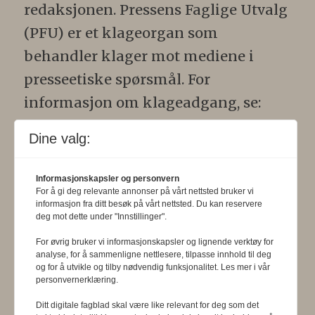
redaksjonen. Pressens Faglige Utvalg
(PFU) er et klageorgan som
behandler klager mot mediene i
presseetiske spørsmål. For
informasjon om klageadgang, se:
www.presse.no
.
Dine valg:
Formålsparagraf:
Fysioterapeuten
Informasjonskapsler og personvern
skal gjennom en saklig og fri
For å gi deg relevante annonser på vårt nettsted bruker vi
informasjon fra ditt besøk på vårt nettsted. Du kan reservere
informasjons- og opinionsformidling
deg mot dette under "Innstillinger".
bidra til at fysioterapifaget utvikler
For øvrig bruker vi informasjonskapsler og lignende verktøy for
seg i samsvar med samfunnets og
analyse, for å sammenligne nettlesere, tilpasse innhold til deg
og for å utvikle og tilby nødvendig funksjonalitet. Les mer i vår
befolkningens behov. Tidsskriftet skal
personvernerklæring.
belyse fysioterapifaglige
Ditt digitale fagblad skal være like relevant for deg som det