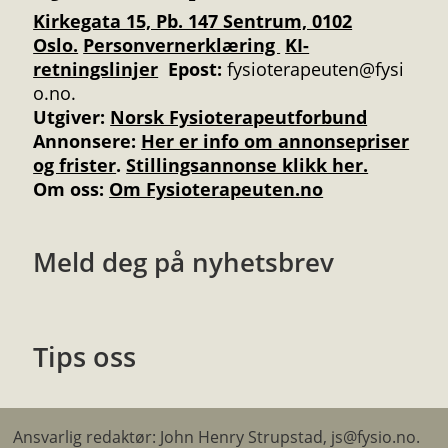
Kirkegata 15, Pb. 147 Sentrum, 0102
Oslo.
Personvernerklæring
KI-
retningslinjer
Epost:
fysioterapeuten@fysi
o.no.
Utgiver:
Norsk Fysioterapeutforbund
Annonsere
:
Her er info om annonsepriser
og frister
.
Stillingsannonse klikk her.
Om oss:
Om Fysioterapeuten.no
Meld deg på nyhetsbrev
Tips oss
Ansvarlig redaktør: John Henry Strupstad, js@fysio.no.