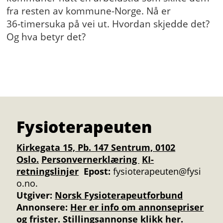
fra resten av kommune-Norge. Nå er
36‑timersuka på vei ut. Hvordan skjedde det?
Og hva betyr det?
Fysioterapeuten
Kirkegata 15, Pb. 147 Sentrum, 0102
Oslo.
Personvernerklæring
KI-
retningslinjer
Epost:
fysioterapeuten@fysi
o.no.
Utgiver:
Norsk Fysioterapeutforbund
Annonsere
:
Her er info om annonsepriser
og frister
.
Stillingsannonse klikk her.