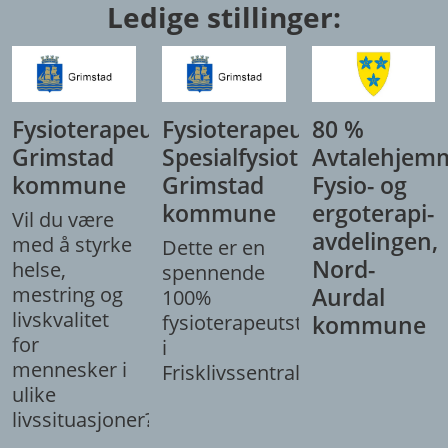
Ledige stillinger:
Fysioterapeut,
Fysioterapeut/
80 %
Grimstad
Spesialfysioterapeut,
Avtalehjem
kommune
Grimstad
Fysio- og
kommune
ergoterapi-
Vil du være
avdelingen,
med å styrke
Dette er en
Nord-
helse,
spennende
mestring og
Aurdal
100%
livskvalitet
fysioterapeutstilling
kommune
for
i
mennesker i
Frisklivssentralen.
ulike
livssituasjoner?