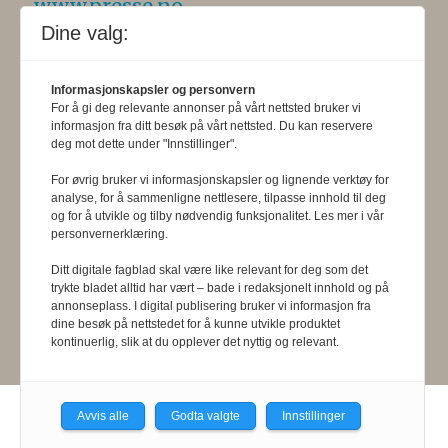
www.presse.no
.
Dine valg:
Formålsparagraf:
Fysioterapeuten
skal gjennom en saklig og fri
Informasjonskapsler og personvern
For å gi deg relevante annonser på vårt nettsted bruker vi
informasjons- og opinionsformidling
informasjon fra ditt besøk på vårt nettsted. Du kan reservere
deg mot dette under "Innstillinger".
bidra til at fysioterapifaget utvikler
For øvrig bruker vi informasjonskapsler og lignende verktøy for
seg i samsvar med samfunnets og
analyse, for å sammenligne nettlesere, tilpasse innhold til deg
og for å utvikle og tilby nødvendig funksjonalitet. Les mer i vår
befolkningens behov. Tidsskriftet skal
personvernerklæring.
belyse fysioterapifaglige
Ditt digitale fagblad skal være like relevant for deg som det
organisasjons-, utdannings- og helse-
trykte bladet alltid har vært – bade i redaksjonelt innhold og på
annonseplass. I digital publisering bruker vi informasjon fra
og sosialpolitiske forhold.
dine besøk på nettstedet for å kunne utvikle produktet
kontinuerlig, slik at du opplever det nyttig og relevant.
Avvis alle
Godta valgte
Innstillinger
Powered by Labrador CMS