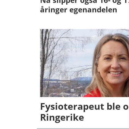
Nå slipper også 16- og 1
åringer egenandelen
Fysioterapeut ble o
Ringerike