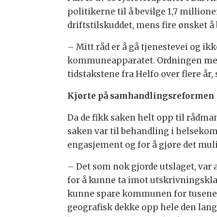
politikerne til å bevilge 1,7 million
driftstilskuddet, mens fire ønsket 
– Mitt råd er å gå tjenestevei og ikk
kommuneapparatet. Ordningen med dri
tidstakstene fra Helfo over flere år,
Kjørte på samhandlingsreformen
Da de fikk saken helt opp til rådma
saken var til behandling i helseko
engasjement og for å gjøre det mul
– Det som nok gjorde utslaget, var 
for å kunne ta imot utskrivningskl
kunne spare kommunen for tusener av
geografisk dekke opp hele den lan