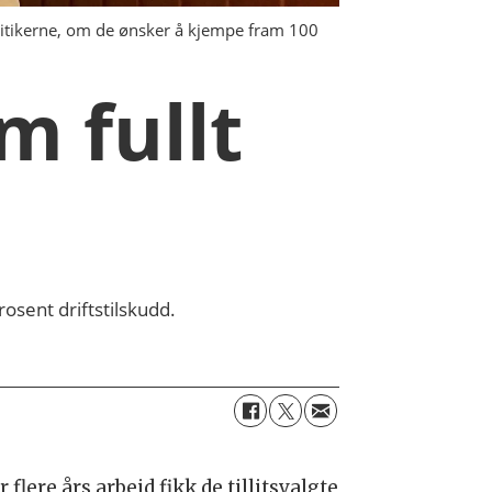
politikerne, om de ønsker å kjempe fram 100
m fullt
rosent driftstilskudd.
 flere års arbeid fikk de tillitsvalgte