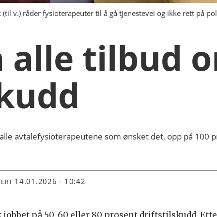
til v.) råder fysioterapeuter til å gå tjenestevei og ikke rett på 
 alle tilbud o
skudd
et alle avtalefysioterapeutene som ønsket det, opp på 100 p
14.01.2026 - 10:42
TERT
k jobbet på 50, 60 eller 80 prosent driftstilskudd. Etter