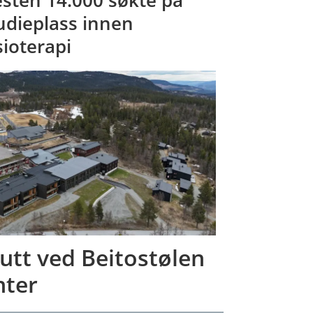
sten 14.000 søkte på
udieplass innen
sioterapi
utt ved Beitostølen
nter