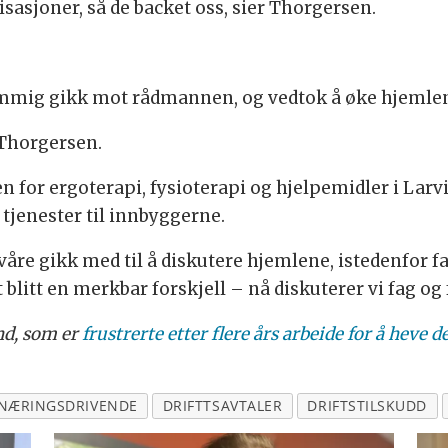
asjoner, så de backet oss, sier Thorgersen.
mmig gikk mot rådmannen, og vedtok å øke hjemlene 
 Thorgersen.
n for ergoterapi, fysioterapi og hjelpemidler i Lar
tjenester til innbyggerne.
åre gikk med til å diskutere hjemlene, istedenfor fagl
 blitt en merkbar forskjell – nå diskuterer vi fag og 
nd, som er
frustrerte etter flere års arbeide for å heve 
 NÆRINGSDRIVENDE
DRIFTTSAVTALER
DRIFTSTILSKUDD