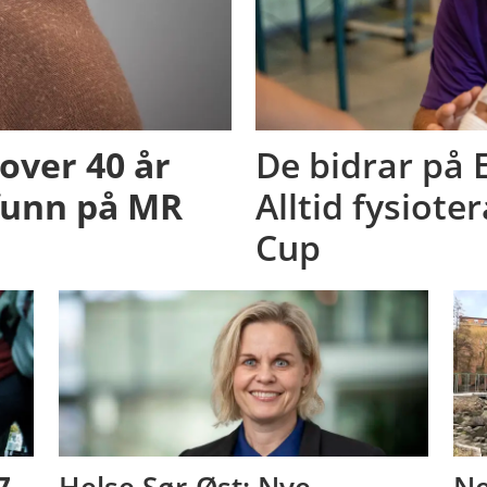
 over 40 år
De bidrar på E
funn på MR
Alltid fysiot
Cup