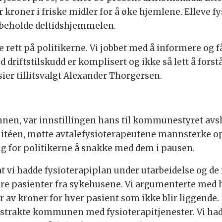
er kroner i friske midler for å øke hjemlene. Elleve f
å beholde deltidshjemmelen.
e rett på politikerne. Vi jobbet med å informere og få 
ftstilskudd er komplisert og ikke så lett å forstå fo
 sier tillitsvalgt Alexander Thorgersen.
nnen, var innstillingen hans til kommunestyret avsla
mitéen, møtte avtalefysioterapeutene mannsterke op
ig for politikerne å snakke med dem i pausen.
at vi hadde fysioterapiplan under utarbeidelse og de
are pasienter fra sykehusene. Vi argumenterte med 
 kroner for hver pasient som ikke blir liggende. I 
gstrakte kommunen med fysioterapitjenester. Vi had