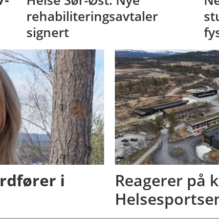
7-
Helse Sør-Øst: Nye
Ne
rehabiliteringsavtaler
st
signert
fy
rdfører i
Reagerer på k
Helsesportse