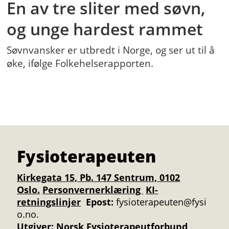
En av tre sliter med søvn,
og unge hardest rammet
Søvnvansker er utbredt i Norge, og ser ut til å
øke, ifølge Folkehelserapporten.
Fysioterapeuten
Kirkegata 15, Pb. 147 Sentrum, 0102
Oslo.
Personvernerklæring
KI-
retningslinjer
Epost:
fysioterapeuten@fysi
o.no.
Utgiver:
Norsk Fysioterapeutforbund