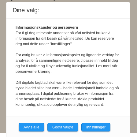
informasjon om klageadgang, se:
Dine valg:
www.presse.no
.
Informasjonskapsler og personvern
Formålsparagraf:
Fysioterapeuten
For å gi deg relevante annonser på vårt nettsted bruker vi
informasjon fra ditt besøk på vårt nettsted. Du kan reservere
skal gjennom en saklig og fri
deg mot dette under "Innstillinger".
informasjons- og opinionsformidling
For øvrig bruker vi informasjonskapsler og lignende verktøy for
analyse, for å sammenligne nettlesere, tilpasse innhold til deg
bidra til at fysioterapifaget utvikler
og for å utvikle og tilby nødvendig funksjonalitet. Les mer i vår
personvernerklæring.
seg i samsvar med samfunnets og
befolkningens behov. Tidsskriftet skal
Ditt digitale fagblad skal være like relevant for deg som det
trykte bladet alltid har vært – bade i redaksjonelt innhold og på
belyse fysioterapifaglige
annonseplass. I digital publisering bruker vi informasjon fra
dine besøk på nettstedet for å kunne utvikle produktet
organisasjons-, utdannings- og helse-
kontinuerlig, slik at du opplever det nyttig og relevant.
og sosialpolitiske forhold.
Avvis alle
Godta valgte
Innstillinger