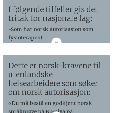
I følgende tilfeller gis det
fritak for nasjonale fag:
-Som har norsk autorisasjon som
fysioterapeut.
-Som har arbeidserfaring som
fysioterapeut i Norge.
Dette er norsk-kravene til
utenlandske
- Som har gjennomført
helsearbeidere som søker
kvalifiseringstiltak ved Universitetet
om norsk autorisasjon:
i Bergen, herunder veiledet praksis i
ett år og praktisk prøve, samt
«Du må bestå en godkjent norsk
tilhørende kurs (kurs i trygdefaglige
språkprøve på B2-nivå på