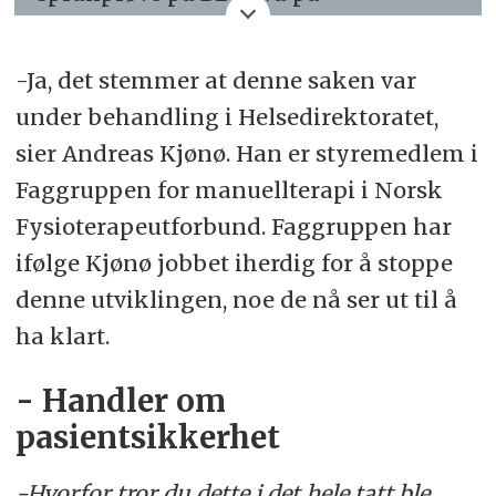
emner for kiropraktorer og
Europarådets nivåskala for språk
manuellterapeuter ved UiO, kurs i
(CEFR) for å oppnå autorisasjon i
-Ja, det stemmer at denne saken var
differensialdiagnostikk og
Norge. Godkjente språkprøver som
under behandling i Helsedirektoratet,
laboratorieprøver for
kan måle språkferdigheter på B2-
sier Andreas Kjønø. Han er styremedlem i
manuellterapeuter ved UiB og kurs i
nivå er «Test i norsk – høyere nivå»,
Faggruppen for manuellterapi i Norsk
radiologi for manuellterapeuter ved
også kalt Bergenstesten (bestått både
Fysioterapeutforbund. Faggruppen har
UiB kan fritas fra tilleggskrav om å
muntlig og skriftlig), og norskprøven
ifølge Kjønø jobbet iherdig for å stoppe
gjennomføre kurs i nasjonale fag, jf.
til Kompetanse Norge (tidligere VOX)
denne utviklingen, noe de nå ser ut til å
tilleggskravforskriften § 7 andre
med B2 på alle delprøver.
ha klart.
ledd.
Du kan alternativt dokumentere
- Handler om
Kilde: Helsedirektoratet
kunnskap og ferdighet i norsk,
pasientsikkerhet
svensk eller dansk på tilsvarende
nivå.»
-Hvorfor tror du dette i det hele tatt ble