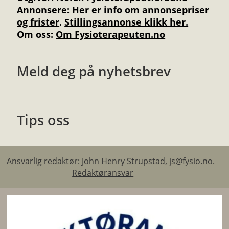
Annonsere
:
Her er info om annonsepriser
og frister
.
Stillingsannonse klikk her.
Om oss:
Om Fysioterapeuten.no
Meld deg på nyhetsbrev
Tips oss
Ansvarlig redaktør: John Henry Strupstad, js@fysio.no.
Redaktøransvar