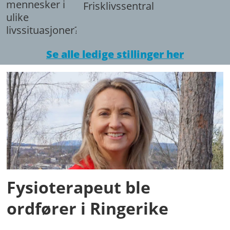
mennesker i
Frisklivssentralen.
ulike
livssituasjoner?
Se alle ledige stillinger her
Fysioterapeut ble
ordfører i Ringerike