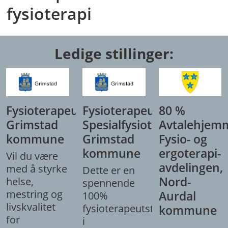
fysioterapi
Ledige stillinger:
Fysioterapeut,
Fysioterapeut/
80 %
Grimstad
Spesialfysioterapeut,
Avtalehjem
kommune
Grimstad
Fysio- og
kommune
ergoterapi-
Vil du være
avdelingen,
med å styrke
Dette er en
Nord-
helse,
spennende
mestring og
Aurdal
100%
livskvalitet
fysioterapeutstilling
kommune
for
i