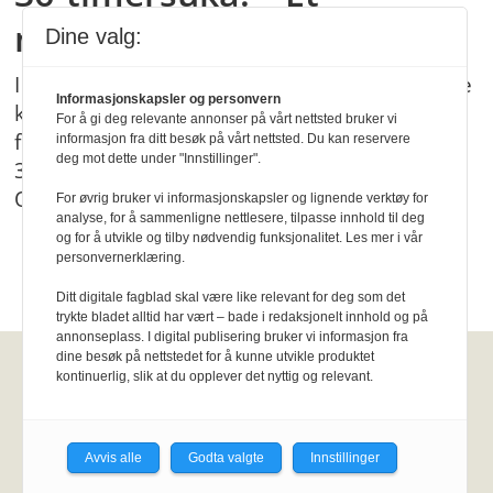
nødvendig kompromiss
Dine valg:
I flere tiår har ansatte fysioterapeuter i norske
Informasjonskapsler og personvern
kommuner hatt en arbeidstid som skilte dem
For å gi deg relevante annonser på vårt nettsted bruker vi
fra resten av kommune-Norge. Nå er
informasjon fra ditt besøk på vårt nettsted. Du kan reservere
deg mot dette under "Innstillinger".
36‑timersuka på vei ut. Hvordan skjedde det?
Og hva betyr det?
For øvrig bruker vi informasjonskapsler og lignende verktøy for
analyse, for å sammenligne nettlesere, tilpasse innhold til deg
og for å utvikle og tilby nødvendig funksjonalitet. Les mer i vår
personvernerklæring.
Ditt digitale fagblad skal være like relevant for deg som det
trykte bladet alltid har vært – bade i redaksjonelt innhold og på
annonseplass. I digital publisering bruker vi informasjon fra
dine besøk på nettstedet for å kunne utvikle produktet
kontinuerlig, slik at du opplever det nyttig og relevant.
Fysioterapeuten
Kirkegata 15, Pb. 147 Sentrum, 0102
Avvis alle
Godta valgte
Innstillinger
Oslo.
Personvernerklæring
KI-