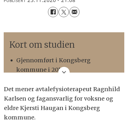
25.11.2020 - 21:08
PUBLISERT
Kort om studien
Gjennomført i Kongsberg
kommune i 2019
I alt 250 pasienter ble inkludert
Det mener avtalefysioterapeut Ragnhild
11 avtalefysioterapeuter og alle
Karlsen og fagansvarlig for voksne og
kommunefysioterapeuter deltok
eldre Kjersti Haugan i Kongsberg
Det ble benyttet spørreskjemaer
kommune.
samt fysiske tester (Short Physical