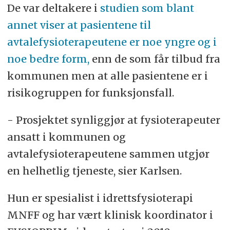
De var deltakere i
studien som blant
Performance Battery)
annet viser at pasientene til
Ansvarlig for studien: Gro Gujord
avtalefysioterapeutene er noe yngre og i
Tangen og Hilde Stendal Robinson.
noe bedre form,
enn de som får tilbud fra
kommunen men at alle pasientene er i
risikogruppen for funksjonsfall.
- Prosjektet synliggjør at fysioterapeuter
ansatt i kommunen og
avtalefysioterapeutene sammen utgjør
en helhetlig tjeneste, sier Karlsen.
Hun er spesialist i idrettsfysioterapi
MNFF og har vært klinisk koordinator i