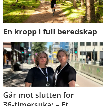
En kropp i full beredskap
Går mot slutten for
36‑timersuka: – Et