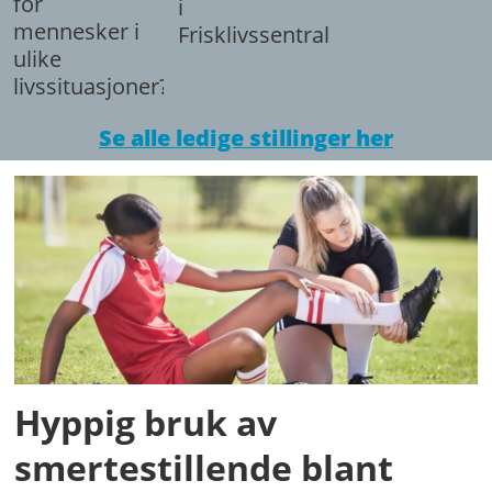
for
i
mennesker i
Frisklivssentralen.
ulike
livssituasjoner?
Se alle ledige stillinger her
Hyppig bruk av
smertestillende blant