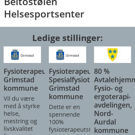
Beitostølen
Helsesportsenter
Ledige stillinger:
Fysioterapeut,
Fysioterapeut/
80 %
Grimstad
Spesialfysioterapeut,
Avtalehjem
kommune
Grimstad
Fysio- og
kommune
ergoterapi-
Vil du være
avdelingen,
med å styrke
Dette er en
Nord-
helse,
spennende
mestring og
Aurdal
100%
livskvalitet
fysioterapeutstilling
kommune