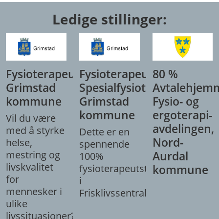
Ledige stillinger:
Fysioterapeut,
Fysioterapeut/
80 %
Grimstad
Spesialfysioterapeut,
Avtalehjem
kommune
Grimstad
Fysio- og
kommune
ergoterapi-
Vil du være
avdelingen,
med å styrke
Dette er en
Nord-
helse,
spennende
mestring og
Aurdal
100%
livskvalitet
fysioterapeutstilling
kommune
for
i
mennesker i
Frisklivssentralen.
ulike
livssituasjoner?