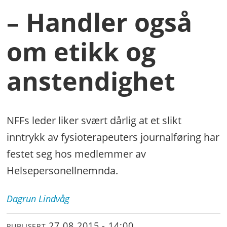
– Handler også
om etikk og
anstendighet
NFFs leder liker svært dårlig at et slikt
inntrykk av fysioterapeuters journalføring har
festet seg hos medlemmer av
Helsepersonellnemnda.
Dagrun
Lindvåg
27.08.2015 - 14:00
PUBLISERT