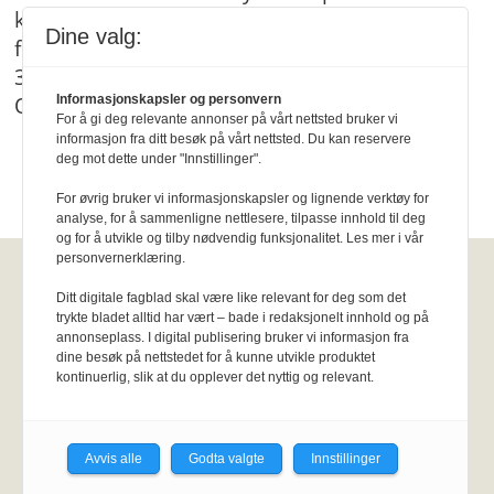
kommuner hatt en arbeidstid som skilte dem
Dine valg:
fra resten av kommune-Norge. Nå er
36‑timersuka på vei ut. Hvordan skjedde det?
Og hva betyr det?
Informasjonskapsler og personvern
For å gi deg relevante annonser på vårt nettsted bruker vi
informasjon fra ditt besøk på vårt nettsted. Du kan reservere
deg mot dette under "Innstillinger".
For øvrig bruker vi informasjonskapsler og lignende verktøy for
analyse, for å sammenligne nettlesere, tilpasse innhold til deg
og for å utvikle og tilby nødvendig funksjonalitet. Les mer i vår
personvernerklæring.
Fysioterapeuten
Ditt digitale fagblad skal være like relevant for deg som det
trykte bladet alltid har vært – bade i redaksjonelt innhold og på
annonseplass. I digital publisering bruker vi informasjon fra
Kirkegata 15, Pb. 147 Sentrum, 0102
dine besøk på nettstedet for å kunne utvikle produktet
Oslo.
Personvernerklæring
KI-
kontinuerlig, slik at du opplever det nyttig og relevant.
retningslinjer
Epost:
fysioterapeuten@fysi
o.no.
Utgiver:
Norsk Fysioterapeutforbund
Avvis alle
Godta valgte
Innstillinger
Annonsere
:
Her er info om annonsepriser