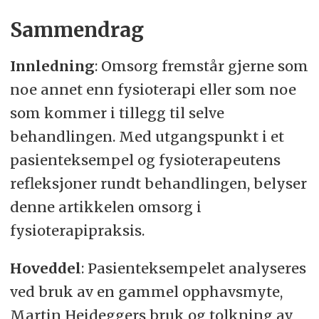
Når omsorg og behandling forstås
Sammendrag
som interaksjon og samhandling,
blir begrepene aktiv og passiv
Innledning
: Omsorg fremstår gjerne som
behandling, slik de brukes i
noe annet enn fysioterapi eller som noe
fysioterapi, meningsløse.
som kommer i tillegg til selve
behandlingen. Med utgangspunkt i et
Fysioterapeuter bør heller omfavne
pasienteksempel og fysioterapeutens
berøringsmandatet sitt, enn å snakke
refleksjoner rundt behandlingen, belyser
seg bort fra det.
denne artikkelen omsorg i
fysioterapipraksis.
Hoveddel
: Pasienteksempelet analyseres
ved bruk av en gammel opphavsmyte,
Martin Heideggers bruk og tolkning av