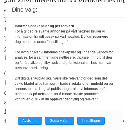
kan valgfrihetens logikk gjenkjennes for
eksempel i standardisering av
Dine valg:
behandlingsopplegg og at pasienten
Informasjonskapsler og personvern
forventes å ta ansvar for egen helse og
For å gi deg relevante annonser på vårt nettsted bruker vi
informasjon fra ditt besøk på vårt nettsted. Du kan reservere
bedring; det er opp til pasienten selv å ta
deg mot dette under "Innstillinger".
gode helsevalg og følge opp
For øvrig bruker vi informasjonskapsler og lignende verktøy for
fysioterapeutens treningsprogram.
analyse, for å sammenligne nettlesere, tilpasse innhold til deg
og for å utvikle og tilby nødvendig funksjonalitet. Les mer i vår
personvernerklæring.
Omsorgens og valgfrihetens logikk kan
Ditt digitale fagblad skal være like relevant for deg som det
forenes i praksis, men ifølge Mol skjer
trykte bladet alltid har vært – bade i redaksjonelt innhold og på
annonseplass. I digital publisering bruker vi informasjon fra
det altfor sjelden (3). Omsorg er ikke
dine besøk på nettstedet for å kunne utvikle produktet
kontinuerlig, slik at du opplever det nyttig og relevant.
anerkjent når pasienten blir presentert
for løsninger og verktøykasser, eller når
fysioterapeuten blir for opptatt av å teste
Avvis alle
Godta valgte
Innstillinger