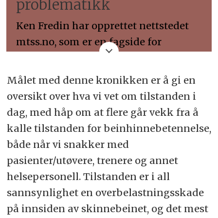
problematikk
Ken Fredin har opprettet nettstedet
mtss.no, som er en fagside for
skinnebeinsproblematikk for
utøvere, trenere og helsepersonell.
Målet med denne kronikken er å gi en
Her kan du – og de du velger å dele
oversikt over hva vi vet om tilstanden i
den med – lese mer om MTSS samt
dag, med håp om at flere går vekk fra å
andre skinnebeinsrelaterte
kalle tilstanden for beinhinnebetennelse,
plager/temaer. Innholdet er gratis og
både når vi snakker med
fritt tilgjengelig, og Fredin har
pasienter/utøvere, trenere og annet
opprettet denne ressursen som et
helsepersonell. Tilstanden er i all
svar til noe han mener er svært
sannsynlighet en overbelastningsskade
utdatert informasjon om MTSS på
på innsiden av skinnebeinet, og det mest