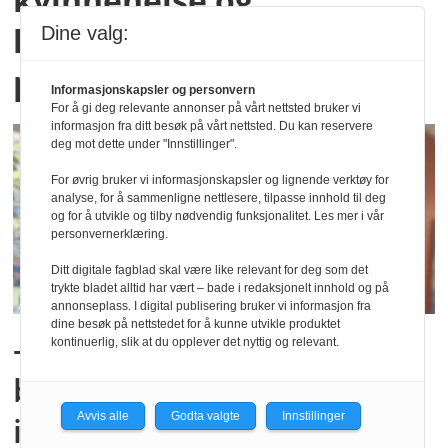
kommunehelsetjeneste
Dine valg:
på plakaten
Informasjonskapsler og personvern
For å gi deg relevante annonser på vårt nettsted bruker vi
informasjon fra ditt besøk på vårt nettsted. Du kan reservere
deg mot dette under "Innstillinger".
For øvrig bruker vi informasjonskapsler og lignende verktøy for
analyse, for å sammenligne nettlesere, tilpasse innhold til deg
og for å utvikle og tilby nødvendig funksjonalitet. Les mer i vår
personvernerklæring.
Ditt digitale fagblad skal være like relevant for deg som det
trykte bladet alltid har vært – bade i redaksjonelt innhold og på
annonseplass. I digital publisering bruker vi informasjon fra
dine besøk på nettstedet for å kunne utvikle produktet
– Vi må spørre om flere
kontinuerlig, slik at du opplever det nyttig og relevant.
burde fått rehabilitering,
Avvis alle
Godta valgte
Innstillinger
ikke bare hvorfor noen får