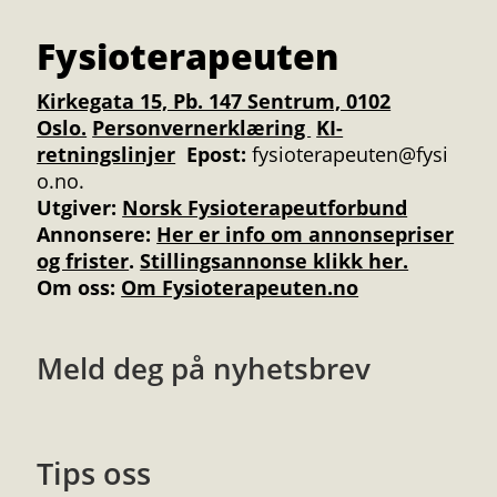
Fysioterapeuten
Kirkegata 15, Pb. 147 Sentrum, 0102
Oslo.
Personvernerklæring
KI-
retningslinjer
Epost:
fysioterapeuten@fysi
o.no.
Utgiver:
Norsk Fysioterapeutforbund
Annonsere
:
Her er info om annonsepriser
og frister
.
Stillingsannonse klikk her.
Om oss:
Om Fysioterapeuten.no
Meld deg på nyhetsbrev
Tips oss