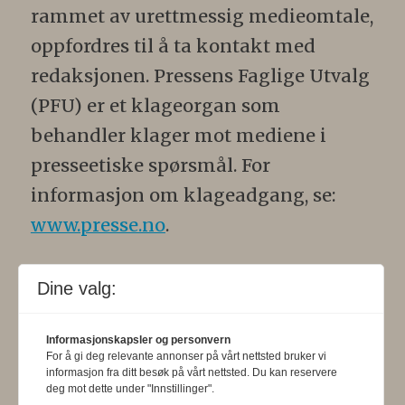
rammet av urettmessig medieomtale,
oppfordres til å ta kontakt med
redaksjonen. Pressens Faglige Utvalg
(PFU) er et klageorgan som
behandler klager mot mediene i
presseetiske spørsmål. For
informasjon om klageadgang, se:
www.presse.no
.
Formålsparagraf:
Fysioterapeuten
Dine valg:
skal gjennom en saklig og fri
informasjons- og opinionsformidling
Informasjonskapsler og personvern
For å gi deg relevante annonser på vårt nettsted bruker vi
bidra til at fysioterapifaget utvikler
informasjon fra ditt besøk på vårt nettsted. Du kan reservere
seg i samsvar med samfunnets og
deg mot dette under "Innstillinger".