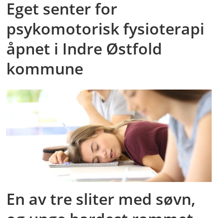
Eget senter for
psykomotorisk fysioterapi
åpnet i Indre Østfold
kommune
En av tre sliter med søvn,