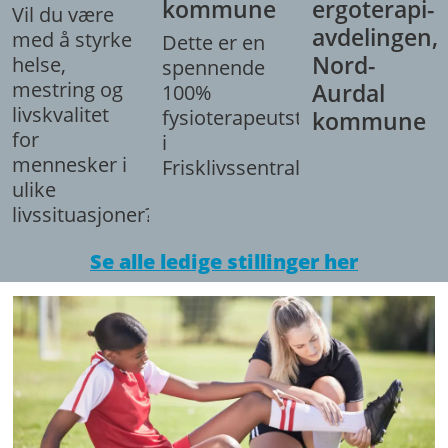
kommune
ergoterapi-
Vil du være
avdelingen,
med å styrke
Dette er en
Nord-
helse,
spennende
mestring og
Aurdal
100%
livskvalitet
fysioterapeutstilling
kommune
for
i
mennesker i
Frisklivssentralen.
ulike
livssituasjoner?
Se alle ledige stillinger her