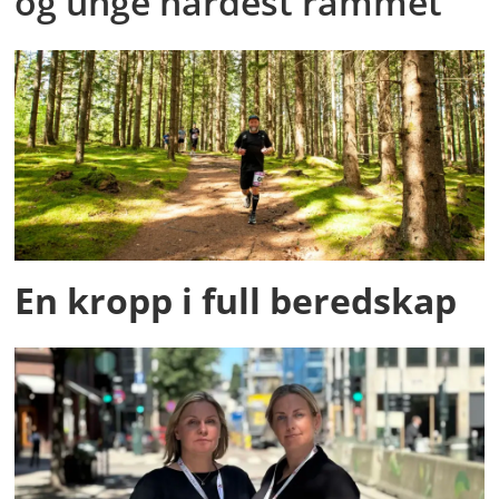
og unge hardest rammet
En kropp i full beredskap