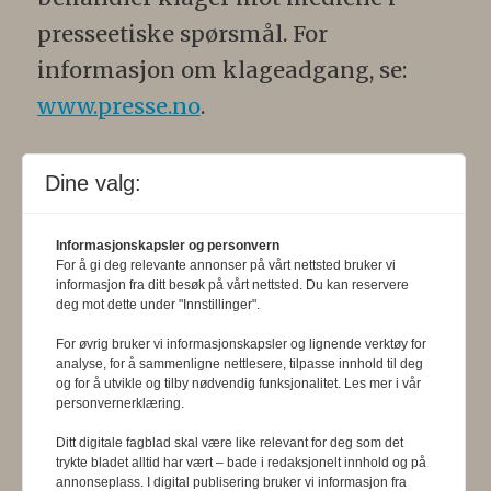
presseetiske spørsmål. For
informasjon om klageadgang, se:
www.presse.no
.
Formålsparagraf:
Fysioterapeuten
Dine valg:
skal gjennom en saklig og fri
informasjons- og opinionsformidling
Informasjonskapsler og personvern
For å gi deg relevante annonser på vårt nettsted bruker vi
bidra til at fysioterapifaget utvikler
informasjon fra ditt besøk på vårt nettsted. Du kan reservere
seg i samsvar med samfunnets og
deg mot dette under "Innstillinger".
befolkningens behov. Tidsskriftet skal
For øvrig bruker vi informasjonskapsler og lignende verktøy for
analyse, for å sammenligne nettlesere, tilpasse innhold til deg
belyse fysioterapifaglige
og for å utvikle og tilby nødvendig funksjonalitet. Les mer i vår
personvernerklæring.
organisasjons-, utdannings- og helse-
Ditt digitale fagblad skal være like relevant for deg som det
og sosialpolitiske forhold.
trykte bladet alltid har vært – bade i redaksjonelt innhold og på
annonseplass. I digital publisering bruker vi informasjon fra