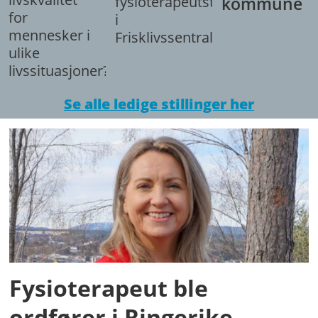
fysioterapeutstilling
kommune
for
i
mennesker i
Frisklivssentralen.
ulike
livssituasjoner?
Se alle ledige stillinger her
Fysioterapeut ble
ordfører i Ringerike