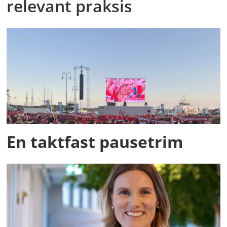
relevant praksis
En taktfast pausetrim