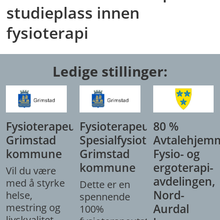
studieplass innen
fysioterapi
Ledige stillinger:
Fysioterapeut,
Fysioterapeut/
80 %
Grimstad
Spesialfysioterapeut,
Avtalehjem
kommune
Grimstad
Fysio- og
kommune
ergoterapi-
Vil du være
avdelingen,
med å styrke
Dette er en
Nord-
helse,
spennende
mestring og
Aurdal
100%
livskvalitet