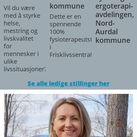
kommune
ergoterapi-
Vil du være
avdelingen,
med å styrke
Dette er en
Nord-
helse,
spennende
mestring og
Aurdal
100%
livskvalitet
fysioterapeutstilling
kommune
for
i
mennesker i
Frisklivssentralen.
ulike
livssituasjoner?
Se alle ledige stillinger her