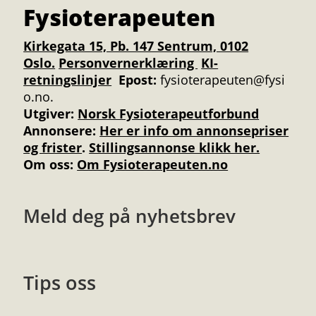
Fysioterapeuten
Kirkegata 15, Pb. 147 Sentrum, 0102
Oslo.
Personvernerklæring
KI-
retningslinjer
Epost:
fysioterapeuten@fysi
o.no.
Utgiver:
Norsk Fysioterapeutforbund
Annonsere
:
Her er info om annonsepriser
og frister
.
Stillingsannonse klikk her.
Om oss:
Om Fysioterapeuten.no
Meld deg på nyhetsbrev
Tips oss