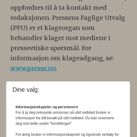
oppfordres til å ta kontakt med
redaksjonen. Pressens Faglige Utvalg
(PFU) er et klageorgan som
behandler klager mot mediene i
presseetiske spørsmål. For
informasjon om klageadgang, se:
www.presse.no
.
Formålsparagraf:
Fysioterapeuten
Dine valg:
skal gjennom en saklig og fri
informasjons- og opinionsformidling
Informasjonskapsler og personvern
For å gi deg relevante annonser på vårt nettsted bruker vi
bidra til at fysioterapifaget utvikler
informasjon fra ditt besøk på vårt nettsted. Du kan reservere
seg i samsvar med samfunnets og
deg mot dette under "Innstillinger".
befolkningens behov. Tidsskriftet skal
For øvrig bruker vi informasjonskapsler og lignende verktøy for