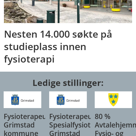
Nesten 14.000 søkte på
studieplass innen
fysioterapi
Ledige stillinger:
Fysioterapeut,
Fysioterapeut/
80 %
Grimstad
Spesialfysioterapeut,
Avtalehjem
kommune
Grimstad
Fysio- og