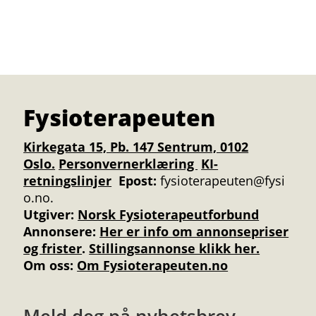
Fysioterapeuten
Kirkegata 15, Pb. 147 Sentrum, 0102
Oslo.
Personvernerklæring
KI-
retningslinjer
Epost:
fysioterapeuten@fysi
o.no.
Utgiver:
Norsk Fysioterapeutforbund
Annonsere
:
Her er info om annonsepriser
og frister
.
Stillingsannonse klikk her.
Om oss:
Om Fysioterapeuten.no