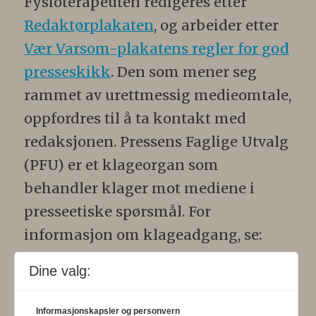
Fysioterapeuten redigeres etter
Redaktørplakaten
, og arbeider etter
Vær Varsom-plakatens regler for god
presseskikk
. Den som mener seg
rammet av urettmessig medieomtale,
oppfordres til å ta kontakt med
redaksjonen. Pressens Faglige Utvalg
(PFU) er et klageorgan som
behandler klager mot mediene i
presseetiske spørsmål. For
informasjon om klageadgang, se:
www.presse.no
.
Dine valg:
Formålsparagraf:
Fysioterapeuten
Informasjonskapsler og personvern