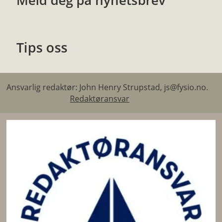
Meld deg på nyhetsbrev
Tips oss
Ansvarlig redaktør: John Henry Strupstad, js@fysio.no.
Redaktøransvar