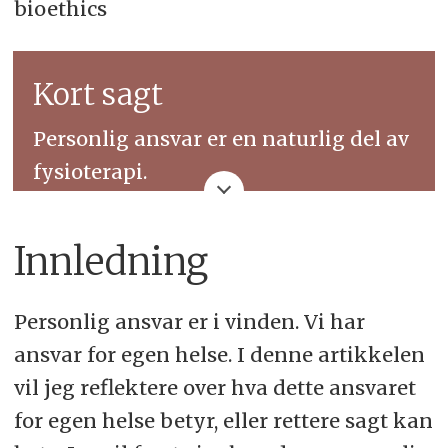
bioethics
Kort sagt
Personlig ansvar er en naturlig del av
fysioterapi.
Men personlig ansvar kan forstås på
Innledning
ulike måter.
For å unngå misforståelser, er det
Personlig ansvar er i vinden. Vi har
viktig å reflektere over begrepet.
ansvar for egen helse. I denne artikkelen
vil jeg reflektere over hva dette ansvaret
for egen helse betyr, eller rettere sagt kan