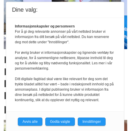
Dine valg:
Informasjonskapsler og personvern
For å gi deg relevante annonser på vårt nettsted bruker vi
informasjon fra ditt besøk på vårt nettsted. Du kan reservere
deg mot dette under "Innstillinger".
For øvrig bruker vi informasjonskapsler og lignende verktøy for
NFF til Arendalsuka:
analyse, for å sammenligne nettlesere, tilpasse innhold til deg
og for å utvikle og tilby nødvendig funksjonalitet. Les mer i vår
Rehabilitering,
personvernerklæring.
Ditt digitale fagblad skal være like relevant for deg som det
kvinnehelse og
trykte bladet alltid har vært – bade i redaksjonelt innhold og på
annonseplass. I digital publisering bruker vi informasjon fra
kommunehelsetjeneste
dine besøk på nettstedet for å kunne utvikle produktet
kontinuerlig, slik at du opplever det nyttig og relevant.
på plakaten
Avvis alle
Godta valgte
Innstillinger