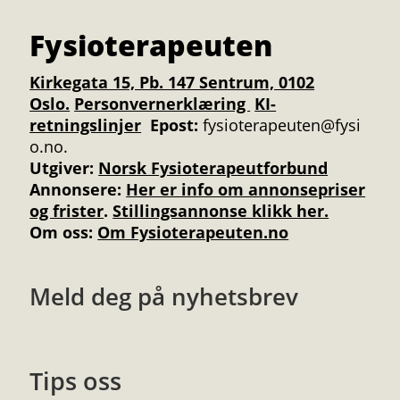
Fysioterapeuten
Kirkegata 15, Pb. 147 Sentrum, 0102
Oslo.
Personvernerklæring
KI-
retningslinjer
Epost:
fysioterapeuten@fysi
o.no.
Utgiver:
Norsk Fysioterapeutforbund
Annonsere
:
Her er info om annonsepriser
og frister
.
Stillingsannonse klikk her.
Om oss:
Om Fysioterapeuten.no
Meld deg på nyhetsbrev
Tips oss