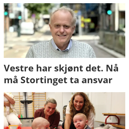
Vestre har skjønt det. Nå
må Stortinget ta ansvar