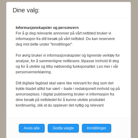
rammet av urettmessig medieomtale,
Dine valg:
oppfordres til å ta kontakt med
redaksjonen. Pressens Faglige Utvalg
Informasjonskapsler og personvern
For å gi deg relevante annonser på vårt nettsted bruker vi
(PFU) er et klageorgan som
informasjon fra ditt besøk på vårt nettsted. Du kan reservere
deg mot dette under "Innstillinger".
behandler klager mot mediene i
presseetiske spørsmål. For
For øvrig bruker vi informasjonskapsler og lignende verktøy for
analyse, for å sammenligne nettlesere, tilpasse innhold til deg
informasjon om klageadgang, se:
og for å utvikle og tilby nødvendig funksjonalitet. Les mer i vår
personvernerklæring.
www.presse.no
.
Ditt digitale fagblad skal være like relevant for deg som det
trykte bladet alltid har vært – bade i redaksjonelt innhold og på
Formålsparagraf:
Fysioterapeuten
annonseplass. I digital publisering bruker vi informasjon fra
dine besøk på nettstedet for å kunne utvikle produktet
skal gjennom en saklig og fri
kontinuerlig, slik at du opplever det nyttig og relevant.
informasjons- og opinionsformidling
bidra til at fysioterapifaget utvikler
Avvis alle
Godta valgte
Innstillinger
seg i samsvar med samfunnets og