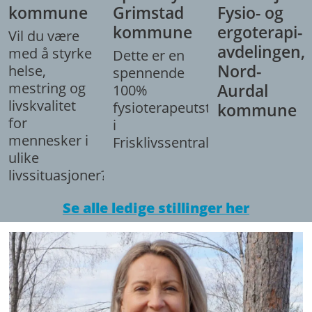
kommune
Grimstad
Fysio- og
kommune
ergoterapi-
Vil du være
avdelingen,
med å styrke
Dette er en
Nord-
helse,
spennende
mestring og
Aurdal
100%
livskvalitet
fysioterapeutstilling
kommune
for
i
mennesker i
Frisklivssentralen.
ulike
livssituasjoner?
Se alle ledige stillinger her