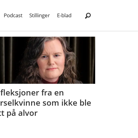
Podcast
Stillinger
E-blad
fleksjoner fra en
rselkvinne som ikke ble
tt på alvor