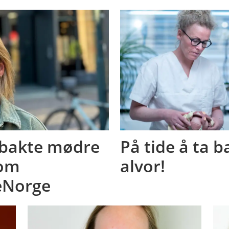
ybakte mødre
På tide å ta 
 om
alvor!
seNorge