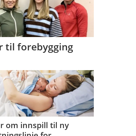
r til forebygging
r om innspill til ny
tningslinje for