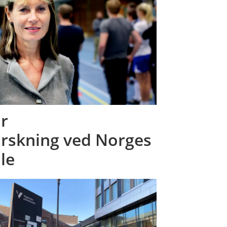
or
orskning ved Norges
le