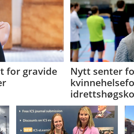
t for gravide
Nytt senter f
er
kvinnehelsef
idrettshøgsko