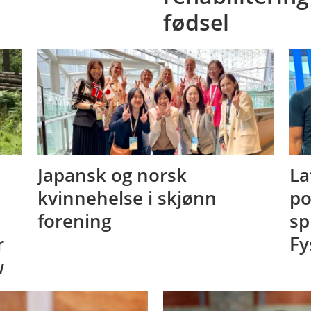
fødsel
Japansk og norsk
La
kvinnehelse i skjønn
po
forening
sp
r
Fy
w