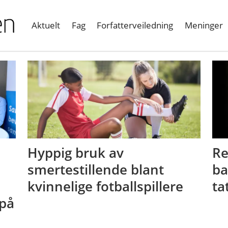
Aktuelt
Fag
Forfatterveiledning
Meninger
Hyppig bruk av
Re
smertestillende blant
ba
kvinnelige fotballspillere
ta
på