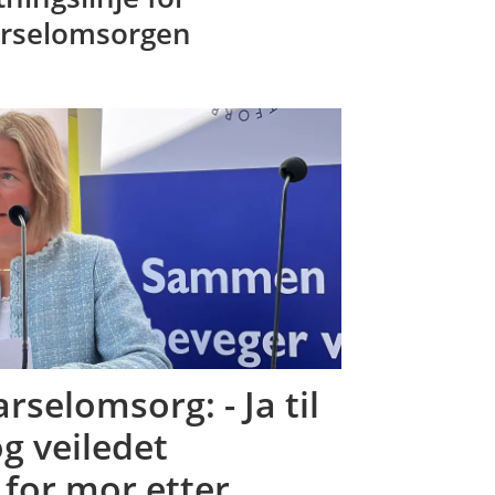
rselomsorgen
rselomsorg: - Ja til
og veiledet
 for mor etter