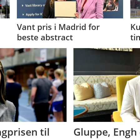
Vant pris i Madrid for
Ku
beste abstract
ti
gprisen til
Gluppe, Engh 