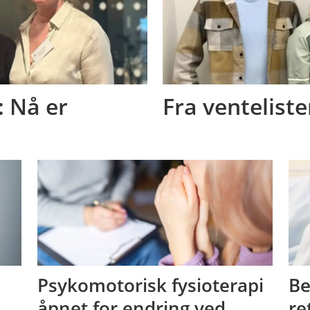
: Nå er
Fra venteliste
Psykomotorisk fysioterapi
Be
åpnet for endring ved
re