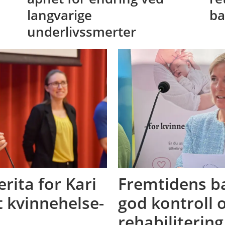
langvarige
ba
underlivssmerter
erita for Kari
Fremtidens ba
t kvinnehelse-
god kontroll 
rehabilitering