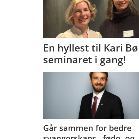
En hyllest til Kari Bø
seminaret i gang!
Går sammen for bedre
svangerskaps-, føde- og