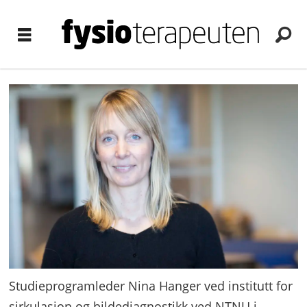
Studieprogramleder Nina Hanger ved institutt for
sirkulasjon og bildediagnostikk ved NTNU i