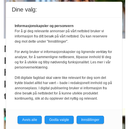
Dine valg:
Informasjonskapsler og personvern
For å gi deg relevante annonser på vårt nettsted bruker vi
informasjon fra ditt besøk på vårt nettsted. Du kan reservere
deg mot dette under "Innstillinger".
Ny doktorgrad:
For øvrig bruker vi informasjonskapsler og lignende verktøy for
Hjemmebasert
analyse, for å sammenligne nettlesere, tilpasse innhold til deg
og for å utvikle og tilby nødvendig funksjonalitet. Les mer i vår
personvernerklæring.
hjerneslagsrehabilitering
Ditt digitale fagblad skal være like relevant for deg som det
kan gi like god effekt som
trykte bladet alltid har vært – bade i redaksjonelt innhold og på
annonseplass. I digital publisering bruker vi informasjon fra
tradisjonell oppfølging
dine besøk på nettstedet for å kunne utvikle produktet
kontinuerlig, slik at du opplever det nyttig og relevant.
Avvis alle
Godta valgte
Innstillinger