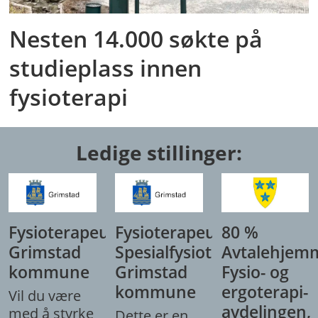
Nesten 14.000 søkte på
studieplass innen
fysioterapi
Ledige stillinger:
Fysioterapeut,
Fysioterapeut/
80 %
Grimstad
Spesialfysioterapeut,
Avtalehjem
kommune
Grimstad
Fysio- og
kommune
ergoterapi-
Vil du være
avdelingen,
med å styrke
Dette er en