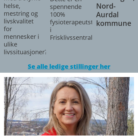
Nord-
helse,
spennende
mestring og
Aurdal
100%
livskvalitet
fysioterapeutstilling
kommune
for
i
mennesker i
Frisklivssentralen.
ulike
livssituasjoner?
Se alle ledige stillinger her