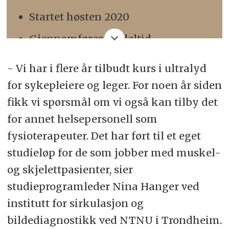
Startet høsten 2020
Gjennomføres på deltid
Er både nettbasert og
- Vi har i flere år tilbudt kurs i ultralyd
samlingsbasert. Samlingene skjer i
for sykepleiere og leger. For noen år siden
Trondheim
fikk vi spørsmål om vi også kan tilby det
Gir 60 studiepoeng
for annet helsepersonell som
fysioterapeuter. Det har ført til et eget
Instituttet jobber med at det kan
studieløp for de som jobber med muskel-
bli en del av masterprogram
og skjelettpasienter, sier
studieprogramleder Nina Hanger ved
institutt for sirkulasjon og
bildediagnostikk ved NTNU i Trondheim.