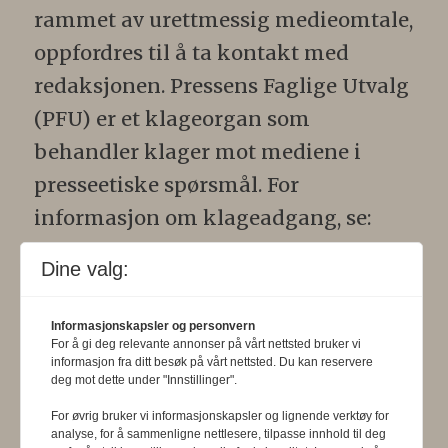
rammet av urettmessig medieomtale,
oppfordres til å ta kontakt med
redaksjonen. Pressens Faglige Utvalg
(PFU) er et klageorgan som
behandler klager mot mediene i
presseetiske spørsmål. For
informasjon om klageadgang, se:
www.presse.no
.
Dine valg:
Formålsparagraf:
Fysioterapeuten
Informasjonskapsler og personvern
skal gjennom en saklig og fri
For å gi deg relevante annonser på vårt nettsted bruker vi
informasjon fra ditt besøk på vårt nettsted. Du kan reservere
informasjons- og opinionsformidling
deg mot dette under "Innstillinger".
bidra til at fysioterapifaget utvikler
For øvrig bruker vi informasjonskapsler og lignende verktøy for
seg i samsvar med samfunnets og
analyse, for å sammenligne nettlesere, tilpasse innhold til deg