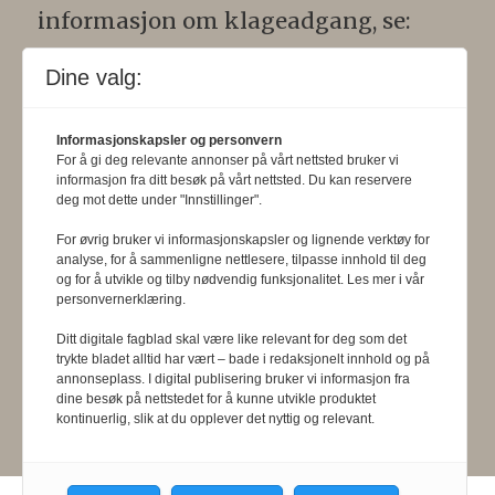
informasjon om klageadgang, se:
www.presse.no
.
Dine valg:
Formålsparagraf:
Fysioterapeuten
Informasjonskapsler og personvern
skal gjennom en saklig og fri
For å gi deg relevante annonser på vårt nettsted bruker vi
informasjon fra ditt besøk på vårt nettsted. Du kan reservere
informasjons- og opinionsformidling
deg mot dette under "Innstillinger".
bidra til at fysioterapifaget utvikler
For øvrig bruker vi informasjonskapsler og lignende verktøy for
seg i samsvar med samfunnets og
analyse, for å sammenligne nettlesere, tilpasse innhold til deg
og for å utvikle og tilby nødvendig funksjonalitet. Les mer i vår
befolkningens behov. Tidsskriftet skal
personvernerklæring.
belyse fysioterapifaglige
Ditt digitale fagblad skal være like relevant for deg som det
trykte bladet alltid har vært – bade i redaksjonelt innhold og på
organisasjons-, utdannings- og helse-
annonseplass. I digital publisering bruker vi informasjon fra
dine besøk på nettstedet for å kunne utvikle produktet
og sosialpolitiske forhold.
kontinuerlig, slik at du opplever det nyttig og relevant.