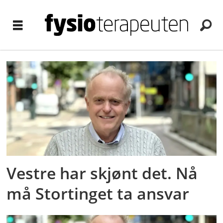
Tag:
stig
fløisand
Vestre har skjønt det. Nå
må Stortinget ta ansvar