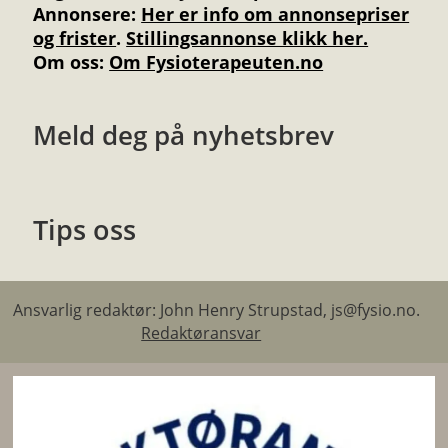
Annonsere
:
Her er info om annonsepriser
og frister
.
Stillingsannonse klikk her.
Om oss:
Om Fysioterapeuten.no
Meld deg på nyhetsbrev
Tips oss
Ansvarlig redaktør: John Henry Strupstad, js@fysio.no.
Redaktøransvar