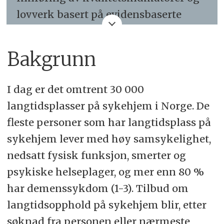
lovverk basert på evidensbaserte
anbefalinger for bruk av fysioterapi
ved langtidsopphold i sykehjem kan
Bakgrunn
bidra til en mer forsvarlig,
behovstilpasset og kunnskapsbasert
I dag er det omtrent 30 000
helsetjeneste for beboere med
langtidsplasser på sykehjem i Norge. De
omfattende og langvarige
fleste personer som har langtidsplass på
omsorgsbehov. En slik
sykehjem lever med høy samsykelighet,
standardisering kan også redusere
nedsatt fysisk funksjon, smerter og
geografiske forskjeller mellom
psykiske helseplager, og mer enn 80 %
kommuner og sikre mer likeverdig
har demenssykdom (1-3). Tilbud om
tilgang til fysioterapitjenester
langtidsopphold på sykehjem blir, etter
uavhengig av bosted.
søknad fra personen eller nærmeste