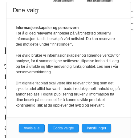
Dine valg:
Informasjonskapsler og personvern
For å gi deg relevante annonser på vårt nettsted bruker vi
informasjon fra ditt besøk på vårt nettsted. Du kan reservere
deg mot dette under "Innstillinger".
Henvisningsrutiner
For øvrig bruker vi informasjonskapsler og lignende verktøy for
analyse, for å sammenligne nettlesere, tilpasse innhold til deg
Totalt 19 kommuner med avsatt
og for å utvikle og tilby nødvendig funksjonalitet. Les mer i vår
personvernerklæring.
fysioterapistilling og 201 kommuner
Ditt digitale fagblad skal være like relevant for deg som det
uten avsatt stilling svarte på spørsmål
trykte bladet alltid har vært – bade i redaksjonelt innhold og på
annonseplass. I digital publisering bruker vi informasjon fra
angående henvisningsrutiner. Tabell 5
dine besøk på nettstedet for å kunne utvikle produktet
viser at tilgang til fysioterapeut på
kontinuerlig, slik at du opplever det nyttig og relevant.
langtidsopphold oftest skjedde ved at
ansatte på sykehjemmet sendte
Avvis alle
Godta valgte
Innstillinger
henvisning til kommunal