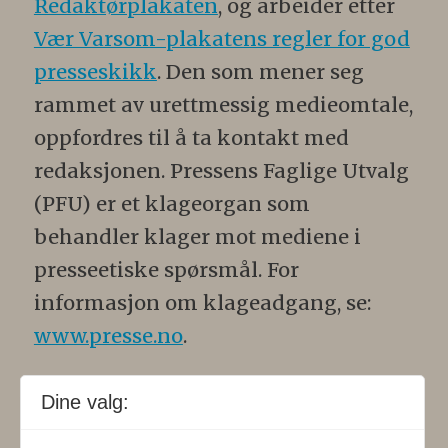
Redaktørplakaten
, og arbeider etter
Vær Varsom-plakatens regler for god
presseskikk
. Den som mener seg
rammet av urettmessig medieomtale,
oppfordres til å ta kontakt med
redaksjonen. Pressens Faglige Utvalg
(PFU) er et klageorgan som
behandler klager mot mediene i
presseetiske spørsmål. For
informasjon om klageadgang, se:
www.presse.no
.
Formålsparagraf:
Fysioterapeuten
Dine valg:
skal gjennom en saklig og fri