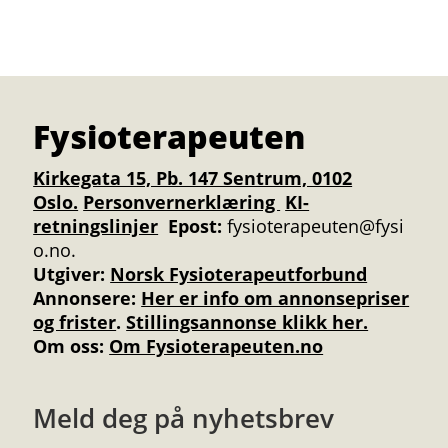
Fysioterapeuten
Kirkegata 15, Pb. 147 Sentrum, 0102
Oslo.
Personvernerklæring
KI-
retningslinjer
Epost:
fysioterapeuten@fysi
o.no.
Utgiver:
Norsk Fysioterapeutforbund
Annonsere
:
Her er info om annonsepriser
og frister
.
Stillingsannonse klikk her.
Om oss:
Om Fysioterapeuten.no
Meld deg på nyhetsbrev