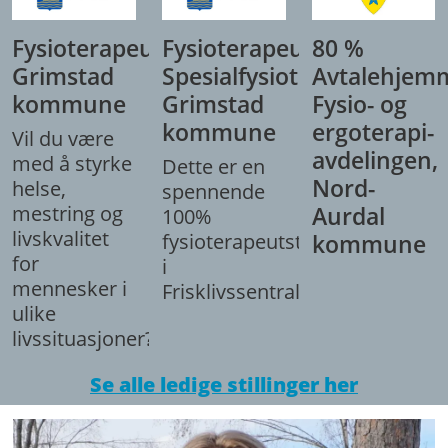
Fysioterapeut,
Fysioterapeut/
80 %
Grimstad
Spesialfysioterapeut,
Avtalehjem
kommune
Grimstad
Fysio- og
kommune
ergoterapi-
Vil du være
avdelingen,
med å styrke
Dette er en
Nord-
helse,
spennende
mestring og
Aurdal
100%
livskvalitet
fysioterapeutstilling
kommune
for
i
mennesker i
Frisklivssentralen.
ulike
livssituasjoner?
Se alle ledige stillinger her