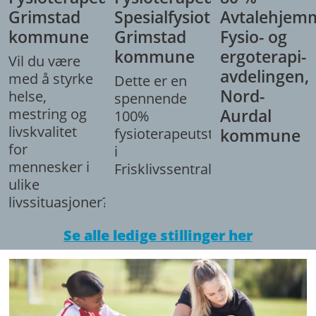
Grimstad
Spesialfysioterapeut,
Avtalehjem
kommune
Grimstad
Fysio- og
kommune
ergoterapi-
Vil du være
avdelingen,
med å styrke
Dette er en
Nord-
helse,
spennende
mestring og
Aurdal
100%
livskvalitet
fysioterapeutstilling
kommune
for
i
mennesker i
Frisklivssentralen.
ulike
livssituasjoner?
Se alle ledige stillinger her