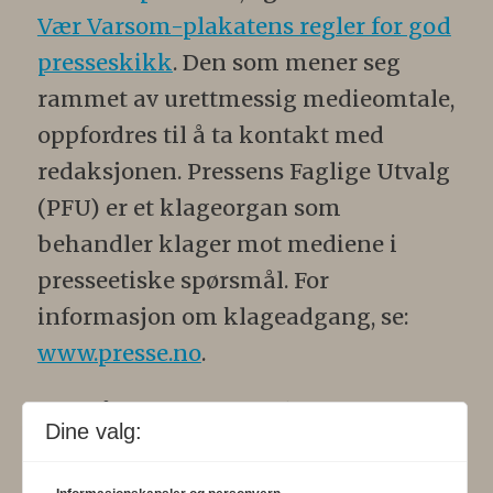
Vær Varsom-plakatens regler for god
presseskikk
. Den som mener seg
rammet av urettmessig medieomtale,
oppfordres til å ta kontakt med
redaksjonen. Pressens Faglige Utvalg
(PFU) er et klageorgan som
behandler klager mot mediene i
presseetiske spørsmål. For
informasjon om klageadgang, se:
www.presse.no
.
Formålsparagraf:
Fysioterapeuten
Dine valg:
skal gjennom en saklig og fri
informasjons- og opinionsformidling