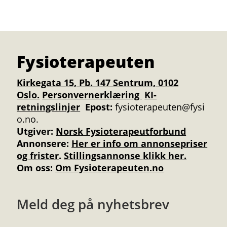
Fysioterapeuten
Kirkegata 15, Pb. 147 Sentrum, 0102
Oslo.
Personvernerklæring
KI-
retningslinjer
Epost:
fysioterapeuten@fysi
o.no.
Utgiver:
Norsk Fysioterapeutforbund
Annonsere
:
Her er info om annonsepriser
og frister
.
Stillingsannonse klikk her.
Om oss:
Om Fysioterapeuten.no
Meld deg på nyhetsbrev