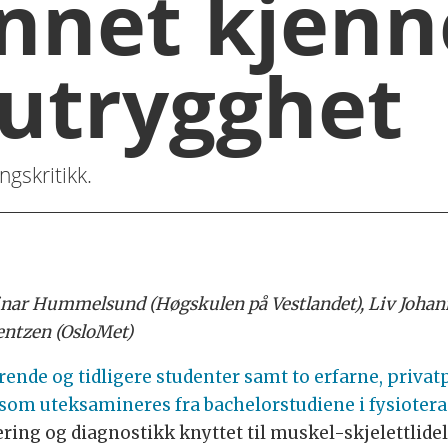
nnet kjenn
 utrygghet
gskritikk.
nar Hummelsund (Høgskulen på Vestlandet), Liv Johann
entzen (OsloMet)
ende og tidligere studenter samt to erfarne, privat
som uteksamineres fra bachelorstudiene i fysioterap
ring og diagnostikk knyttet til muskel-skjelettlidel