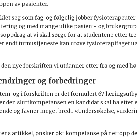
uppen av pasienter.
klet seg som fag, og følgelig jobber fysioterapeute
litering og med mange ulike pasient- og brukergru
oppdrag at vi skal sørge for at studentene etter tre
r endt turnustjeneste kan utøve fysioterapifaget ua
 i den nye forskriften vi utdanner etter fra og med h
 endringer og forbedringer
em, og i forskriften er det formulert 67 læringsutby
r den sluttkompetansen en kandidat skal ha etter 
nde og favner meget bredt. «Undersøkelse, vurdering
tens artikkel, ønsker økt kompetanse på nettopp de