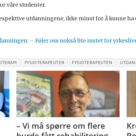
for våre studenter.
 respektive utdanningene, ikke minst for å kunne h
danningen: – Føler oss nokså lite rustet for yrkesliv
OTERAPI
FYSIOTERAPEUTER
FYSIOTERAPEUTEN
UTDAN
– Vi må spørre om flere
Kr
burde fått rehabilitering,
Re