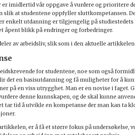
 er imidlertid vår oppgave å vurdere og prioriter
en slik at studentene oppfyller sluttkompetansen. Det
er enkelt utdanning er tilgjengelig på studiestedets 
 et åpent blikk på endringer og forbedringer.
ler av arbeidsliv, slik som i den aktuelle artikkelen,
anse
eidskrevende for studentene, noe som også formidles
blir det en basisutdanning og få muligheter for å kunn
r på en viss utrygghet. Man er en novise i faget. 
 vurdere denne kunnskapen, og de skal kunne anvend
et tar tid å utvikle en kompetanse der man kan ta kl
sjoner.
rtikkelen, er å få et større fokus på undersøkelse, v