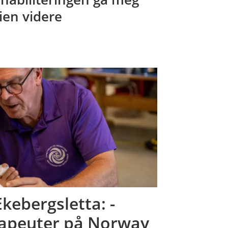
ien videre
kebergsletta: -
erapeuter på Norway