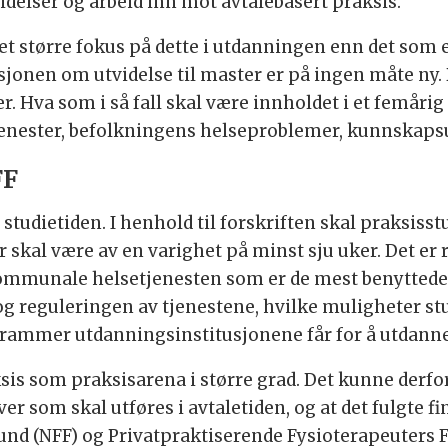
idelser og arbeid inn mot avtalebasert praksis.
et større fokus på dette i utdanningen enn det som er
sjonen om utvidelse til master er på ingen måte ny. 
. Hva som i så fall skal være innholdet i et femårig 
enester, befolkningens helseproblemer, kunnskapsut
FF
studietiden. I henhold til forskriften skal praksisst
 skal være av en varighet på minst sju uker. Det er ri
kommunale helsetjenesten som er de mest benyttede
eguleringen av tjenestene, hvilke muligheter studi
e rammer utdanningsinstitusjonene får for å utdanne
ksis som praksisarena i større grad. Det kunne derfo
er som skal utføres i avtaletiden, og at det fulgte fi
d (NFF) og Privatpraktiserende Fysioterapeuters Forb