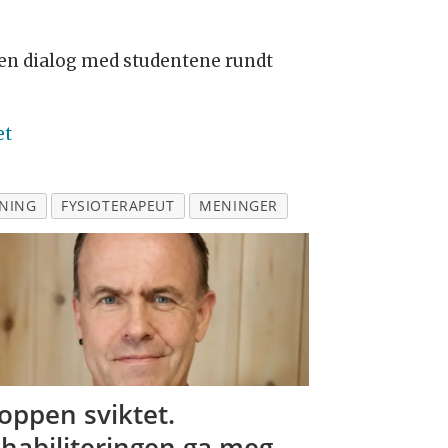
a en dialog med studentene rundt
et
NING
FYSIOTERAPEUT
MENINGER
oppen sviktet.
habiliteringen ga meg