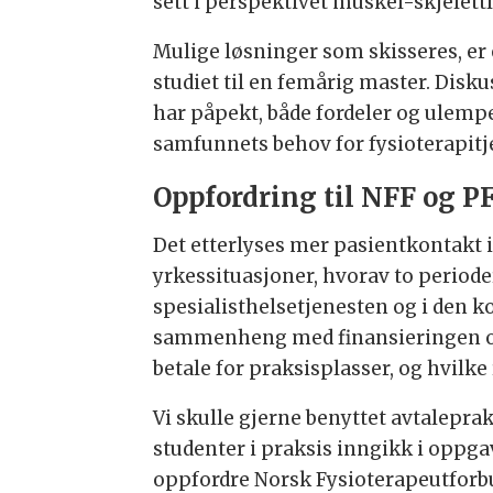
sett i perspektivet muskel-skjelettl
Mulige løsninger som skisseres, er 
studiet til en femårig master. Disku
har påpekt, både fordeler og ulemper
samfunnets behov for fysioterapitj
Oppfordring til NFF og P
Det etterlyses mer pasientkontakt i 
yrkessituasjoner, hvorav to perioder
spesialisthelsetjenesten og i den 
sammenheng med finansieringen og r
betale for praksisplasser, og hvilk
Vi skulle gjerne benyttet avtalepra
studenter i praksis inngikk i oppgav
oppfordre Norsk Fysioterapeutforbun