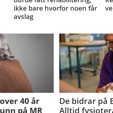
ikke bare hvorfor noen får
ve
avslag
 over 40 år
De bidrar på E
funn på MR
Alltid fysiot