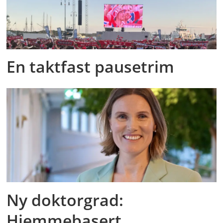
En taktfast pausetrim
Ny doktorgrad:
Hjemmebasert