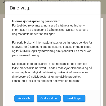
Ansvarlig redaktør: John Henry Strupstad, js@fysio.no.
Redaktøransvar
Dine valg:
Informasjonskapsler og personvern
For å gi deg relevante annonser på vårt nettsted bruker vi
informasjon fra ditt besøk på vårt nettsted. Du kan reservere
deg mot dette under "Innstillinger".
For øvrig bruker vi informasjonskapsler og lignende verktøy for
analyse, for å sammenligne nettlesere, tilpasse innhold til deg
og for å utvikle og tilby nødvendig funksjonalitet. Les mer i vår
personvernerklæring.
Ditt digitale fagblad skal være like relevant for deg som det
trykte bladet alltid har vært – bade i redaksjonelt innhold og på
annonseplass. I digital publisering bruker vi informasjon fra
dine besøk på nettstedet for å kunne utvikle produktet
kontinuerlig, slik at du opplever det nyttig og relevant.
Avvis alle
Godta valgte
Innstillinger