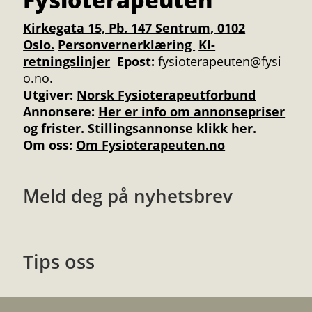
Kirkegata 15, Pb. 147 Sentrum, 0102
Oslo.
Personvernerklæring
KI-
retningslinjer
Epost:
fysioterapeuten@fysi
o.no.
Utgiver:
Norsk Fysioterapeutforbund
Annonsere
:
Her er info om annonsepriser
og frister
.
Stillingsannonse klikk her.
Om oss:
Om Fysioterapeuten.no
Meld deg på nyhetsbrev
Tips oss