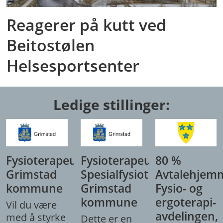
Reagerer på kutt ved
Beitostølen
Helsesportsenter
Ledige stillinger:
Fysioterapeut,
Fysioterapeut/
80 %
Grimstad
Spesialfysioterapeut,
Avtalehjem
kommune
Grimstad
Fysio- og
kommune
ergoterapi-
Vil du være
avdelingen,
med å styrke
Dette er en