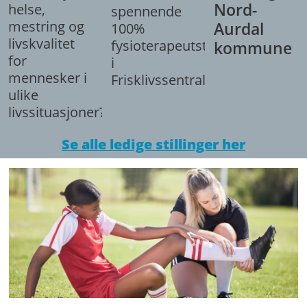
Nord-
helse,
spennende
mestring og
Aurdal
100%
livskvalitet
fysioterapeutstilling
kommune
for
i
mennesker i
Frisklivssentralen.
ulike
livssituasjoner?
Se alle ledige stillinger her