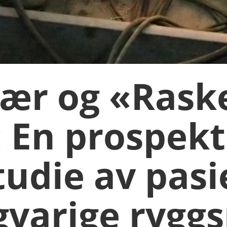
vær og «Rask
: En prospekt
studie av pas
varige rygg