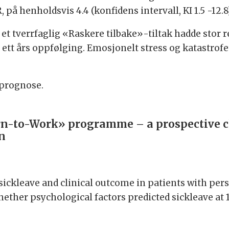
å henholdsvis 4.4 (konfidens intervall, KI 1.5 -12.8) o
i et tverrfaglig «Raskere tilbake»-tiltak hadde stor
av ett års oppfølging. Emosjonelt stress og katastro
, prognose.
urn-to-Work» programme – a prospective cl
in
 sickleave and clinical outcome in patients with per
hether psychological factors predicted sickleave at