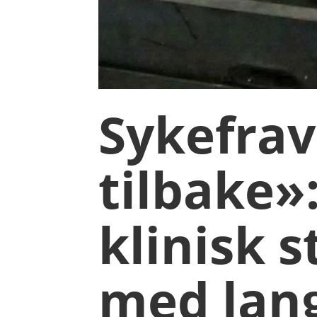
Sykefra
tilbake»
klinisk 
med lang