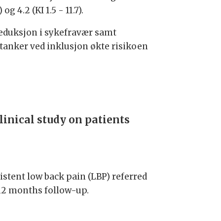
g 4.2 (KI 1.5 - 11.7).
 reduksjon i sykefravær samt
fetanker ved inklusjon økte risikoen
inical study on patients
sistent low back pain (LBP) referred
 12 months follow-up.