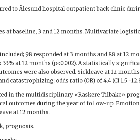
erred to Ålesund hospital outpatient back clinic duri
es at baseline, 3 and 12 months. Multivariate logisti
re included; 98 responded at 3 months and 88 at 12 m
 33% at 12 months (p<0.002). A statistically signific
tcomes were also observed. Sickleave at 12 months w
 catastrophizing; odds ratio (OR) of 4.4 (CI 1.5 -12.8) a
ated in the multidisciplinary «Raskere Tilbake» pro
cal outcomes during the year of follow-up. Emotiona
leave at 12 months.
rk, prognosis.