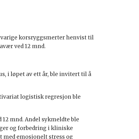
gvarige korsryggsmerter henvist til
ravær ved 12 mnd.
i løpet av ett år, ble invitert til å
ivariat logistisk regresjon ble
ed 12 mnd. Andel sykmeldte ble
ger og forbedring i kliniske
ert med emosjonelt stress og