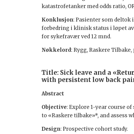
katastrofetanker med odds ratio, OR, p
Konklusjon
: Pasienter som deltok 
forbedring i klinisk status i løpet 
for sykefravær ved 12 mnd.
Nøkkelord
: Rygg, Raskere Tilbake
Title: Sick leave and a «Ret
with persistent low back pa
Abstract
Objective
: Explore 1-year course of
to «Raskere tilbake»*, and assess w
Design
: Prospective cohort study.