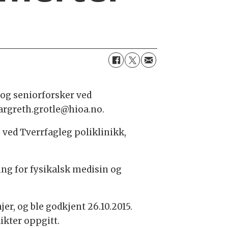
s og seniorforsker ved
Margreth.grotle@hioa.no.
e ved Tverrfagleg poliklinikk,
ing for fysikalsk medisin og
er, og ble godkjent 26.10.2015.
ikter oppgitt.