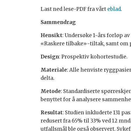
Last ned lese-PDF fra vårt
eblad
.
Sammendrag
Hensikt
: Undersøke 1-års forløp a
«Raskere tilbake»-tiltak, samt om 
Design
: Prospektiv kohortestudie.
Materiale
: Alle henviste ryggpasien
delta.
Metode
: Standardiserte spørreskjem
benyttet for å analysere sammenhe
Resultat
: Studien inkluderte 131 p
redusert fra 65% til 33% ved 12 mnd.
utfallsmål ble også observert. Syke