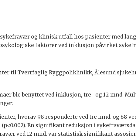
v sykefravær og klinisk utfall hos pasienter med lan
psykologiske faktorer ved inklusjon påvirket sykef
ter til Tverrfaglig Ryggpoliklinikk, Ålesund sjukehus, 
aer ble benyttet ved inklusjon, tre- og 12 mnd. Mult
nger.
asienter, hvorav 98 responderte ved tre mnd. og 88 v
 (p<0.002). En signifikant reduksjon i sykefraværsda
fravær ved 12 mnd. var statistisk signifikant assosi