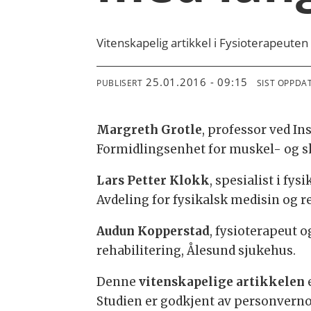
Vitenskapelig artikkel i Fysioterapeute
25.01.2016 - 09:15
PUBLISERT
SIST OPPDA
Margreth Grotle
, professor ved In
Formidlingsenhet for muskel- og sk
Lars Petter Klokk
, spesialist i fy
Avdeling for fysikalsk medisin og r
Audun Kopperstad
, fysioterapeut 
rehabilitering, Ålesund sjukehus.
Denne
vitenskapelige artikkelen
e
Studien er godkjent av personverno