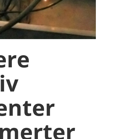
ere
iv
ienter
smerter