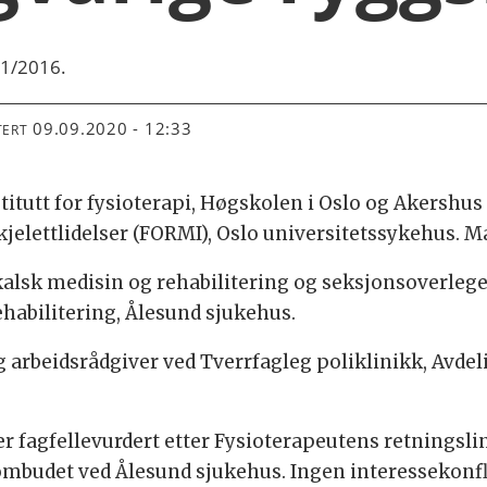
n 1/2016.
09.09.2020 - 12:33
TERT
stitutt for fysioterapi, Høgskolen i Oslo og Akershu
jelettlidelser (FORMI), Oslo universitetssykehus. 
sikalsk medisin og rehabilitering og seksjonsoverleg
ehabilitering, Ålesund sjukehus.
og arbeidsrådgiver ved Tverrfagleg poliklinikk, Avdel
r fagfellevurdert etter Fysioterapeutens retningslinj
mbudet ved Ålesund sjukehus. Ingen interessekonfl