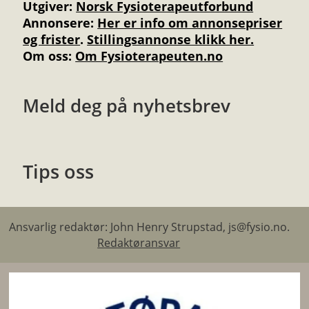
Utgiver:
Norsk Fysioterapeutforbund
Annonsere
:
Her er info om annonsepriser
og frister
.
Stillingsannonse klikk her.
Om oss:
Om Fysioterapeuten.no
Meld deg på nyhetsbrev
Tips oss
Ansvarlig redaktør: John Henry Strupstad, js@fysio.no.
Redaktøransvar