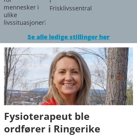
i
mennesker i
Frisklivssentralen.
ulike
livssituasjoner?
Se alle ledige stillinger her
Fysioterapeut ble
ordfører i Ringerike