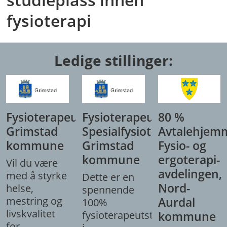
fysioterapi
Ledige stillinger:
Fysioterapeut,
Fysioterapeut/
80 %
Grimstad
Spesialfysioterapeut,
Avtalehjem
kommune
Grimstad
Fysio- og
kommune
ergoterapi-
Vil du være
avdelingen,
med å styrke
Dette er en
Nord-
helse,
spennende
mestring og
Aurdal
100%
livskvalitet
fysioterapeutstilling
kommune
for