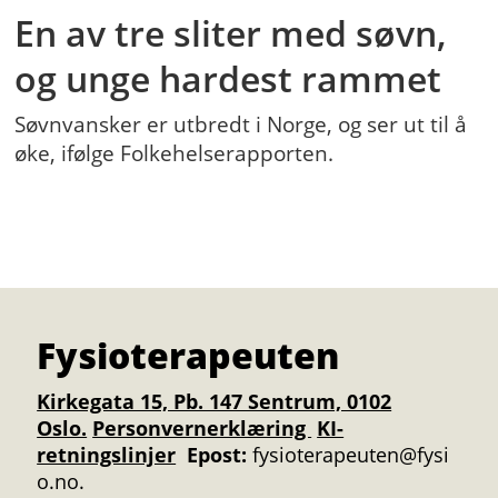
En av tre sliter med søvn,
og unge hardest rammet
Søvnvansker er utbredt i Norge, og ser ut til å
øke, ifølge Folkehelserapporten.
Fysioterapeuten
Kirkegata 15, Pb. 147 Sentrum, 0102
Oslo.
Personvernerklæring
KI-
retningslinjer
Epost:
fysioterapeuten@fysi
o.no.