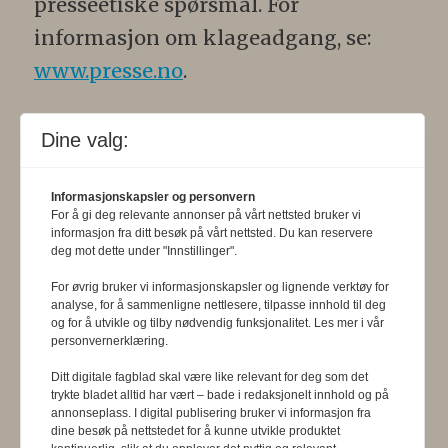
presseetiske spørsmål. For
informasjon om klageadgang, se:
www.presse.no
.
Formålsparagraf:
Fysioterapeuten
Dine valg:
skal gjennom en saklig og fri
informasjons- og opinionsformidling
Informasjonskapsler og personvern
For å gi deg relevante annonser på vårt nettsted bruker vi
bidra til at fysioterapifaget utvikler
informasjon fra ditt besøk på vårt nettsted. Du kan reservere
seg i samsvar med samfunnets og
deg mot dette under "Innstillinger".
befolkningens behov. Tidsskriftet skal
For øvrig bruker vi informasjonskapsler og lignende verktøy for
analyse, for å sammenligne nettlesere, tilpasse innhold til deg
belyse fysioterapifaglige
og for å utvikle og tilby nødvendig funksjonalitet. Les mer i vår
personvernerklæring.
organisasjons-, utdannings- og helse-
Ditt digitale fagblad skal være like relevant for deg som det
og sosialpolitiske forhold.
trykte bladet alltid har vært – bade i redaksjonelt innhold og på
annonseplass. I digital publisering bruker vi informasjon fra
dine besøk på nettstedet for å kunne utvikle produktet