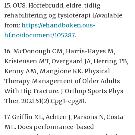
15. OUS. Hoftebrudd, eldre, tidlig
rehabilitering og fysioterapi [Available
from:
https://ehandboken.ous-
hf.no/document/105287
.
16. McDonough CM, Harris-Hayes M,
Kristensen MT, Overgaard JA, Herring TB,
Kenny AM, Mangione KK. Physical
Therapy Management of Older Adults
With Hip Fracture. J Orthop Sports Phys
Ther. 2021;51(2):Cpg1-cpg81.
17. Griffin XL, Achten J, Parsons N, Costa
ML. Does performance-based