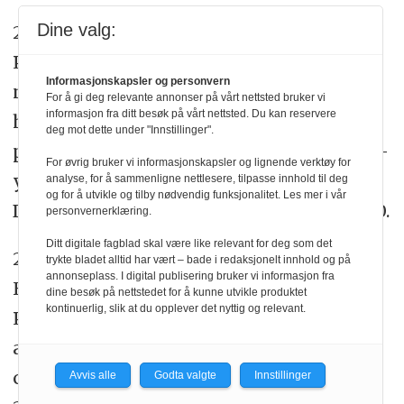
Dine valg:
23. Vesterager JD, Kristensen MT,
Pedersen AB. Loss of pre-fracture basic
Informasjonskapsler og personvern
mobility status at hospital discharge for
For å gi deg relevante annonser på vårt nettsted bruker vi
informasjon fra ditt besøk på vårt nettsted. Du kan reservere
hip fracture is associated with 30-day
deg mot dette under "Innstillinger".
post-discharge risk of infections - a four-
For øvrig bruker vi informasjonskapsler og lignende verktøy for
year nationwide cohort study of 23,309
analyse, for å sammenligne nettlesere, tilpasse innhold til deg
og for å utvikle og tilby nødvendig funksjonalitet. Les mer i vår
Danish patients. Injury. 2021;52(7):1833-40.
personvernerklæring.
Ditt digitale fagblad skal være like relevant for deg som det
24. Kimmel LA, Liew SM, Sayer JM,
trykte bladet alltid har vært – bade i redaksjonelt innhold og på
annonseplass. I digital publisering bruker vi informasjon fra
Holland AE. HIP4Hips (High Intensity
dine besøk på nettstedet for å kunne utvikle produktet
kontinuerlig, slik at du opplever det nyttig og relevant.
Physiotherapy for Hip fractures in the
acute hospital setting): a randomised
controlled trial. Med J Aust.
Avvis alle
Godta valgte
Innstillinger