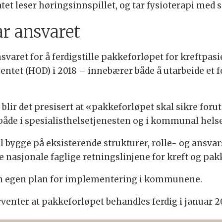
atet leser høringsinnspillet, og tar fysioterapi med
ar ansvaret
varet for å ferdigstille pakkeforløpet for kreftpasi
ntet (HOD) i 2018 – innebærer både å utarbeide et 
blir det presisert at «pakkeforløpet skal sikre foru
, både i spesialisthelsetjenesten og i kommunal hel
l bygge på eksisterende strukturer, rolle- og ansvar
 nasjonale faglige retningslinjene for kreft og pak
en egen plan for implementering i kommunene.
rventer at pakkeforløpet behandles ferdig i januar 2