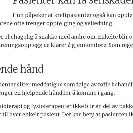
Pasienter kan få senskade
Hun påpeker at kreftpasienter også kan oppl
tene ofte trenger oppfølging og veiledning.
er ubehagelig å snakke med andre om. Enkelte blir o
reningsopplegg de klarer å gjennomføre. Som regel e
pende hånd
ienter sliter med fatigue som følge av tøffe behandlin
renger en hjelpende hånd for å komme i gang.
ioterapi og fysioterapeuter ikke blir en del av pakke
 til hver enkelt pasient. Det kan bety at pasienten i