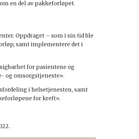
 som en del av pakkeforløpet.
enter. Oppdraget – som i sin tid ble
forløp, samt implementere det i
tsigbarhet for pasientene og
se- og omsorgstjeneste».
sfordeling i helsetjenesten, samt
keforløpene for kreft».
022.