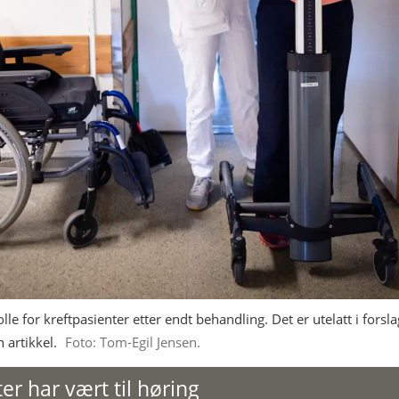
e for kreftpasienter etter endt behandling. Det er utelatt i forslag
 artikkel.
Foto: Tom-Egil Jensen.
er har vært til høring