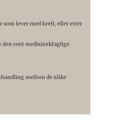
r som lever med kreft, eller etter
er den rent medisinskfaglige
amhandling mellom de ulike