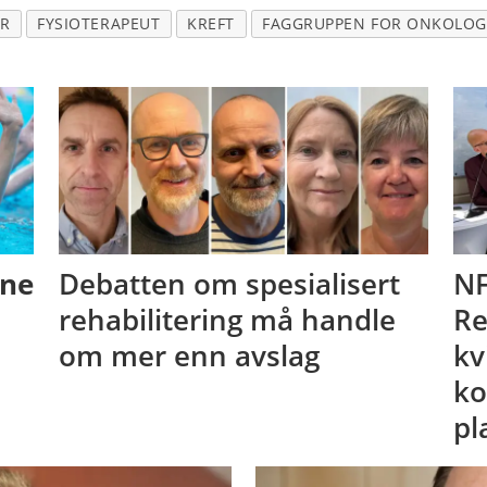
ER
FYSIOTERAPEUT
KREFT
FAGGRUPPEN FOR ONKOLOG
ene
Debatten om spesialisert
NF
rehabilitering må handle
Re
om mer enn avslag
kv
ko
pl