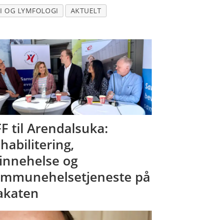
I OG LYMFOLOGI
AKTUELT
F til Arendalsuka:
habilitering,
innehelse og
mmunehelsetjeneste på
akaten