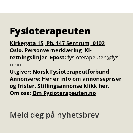
Fysioterapeuten
Kirkegata 15, Pb. 147 Sentrum, 0102
Oslo.
Personvernerklæring
KI-
retningslinjer
Epost:
fysioterapeuten@fysi
o.no.
Utgiver:
Norsk Fysioterapeutforbund
Annonsere
:
Her er info om annonsepriser
og frister
.
Stillingsannonse klikk her.
Om oss:
Om Fysioterapeuten.no
Meld deg på nyhetsbrev