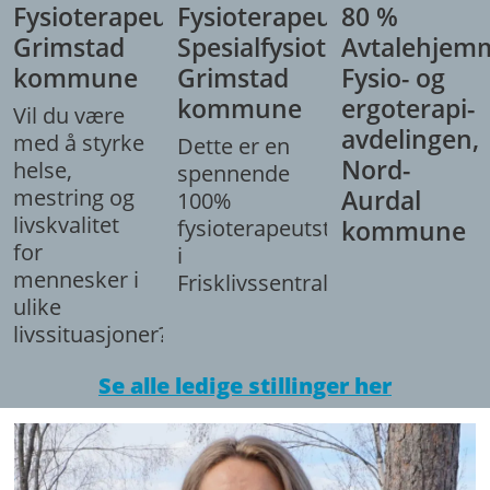
Fysioterapeut,
Fysioterapeut/
80 %
Grimstad
Spesialfysioterapeut,
Avtalehjem
kommune
Grimstad
Fysio- og
kommune
ergoterapi-
Vil du være
avdelingen,
med å styrke
Dette er en
Nord-
helse,
spennende
mestring og
Aurdal
100%
livskvalitet
fysioterapeutstilling
kommune
for
i
mennesker i
Frisklivssentralen.
ulike
livssituasjoner?
Se alle ledige stillinger her