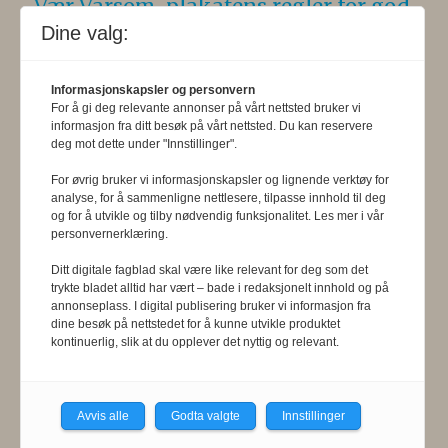
Vær Varsom-plakatens regler for god
Dine valg:
presseskikk
. Den som mener seg
rammet av urettmessig medieomtale,
Informasjonskapsler og personvern
oppfordres til å ta kontakt med
For å gi deg relevante annonser på vårt nettsted bruker vi
informasjon fra ditt besøk på vårt nettsted. Du kan reservere
redaksjonen. Pressens Faglige Utvalg
deg mot dette under "Innstillinger".
(PFU) er et klageorgan som
For øvrig bruker vi informasjonskapsler og lignende verktøy for
behandler klager mot mediene i
analyse, for å sammenligne nettlesere, tilpasse innhold til deg
og for å utvikle og tilby nødvendig funksjonalitet. Les mer i vår
presseetiske spørsmål. For
personvernerklæring.
informasjon om klageadgang, se:
Ditt digitale fagblad skal være like relevant for deg som det
trykte bladet alltid har vært – bade i redaksjonelt innhold og på
www.presse.no
.
annonseplass. I digital publisering bruker vi informasjon fra
dine besøk på nettstedet for å kunne utvikle produktet
kontinuerlig, slik at du opplever det nyttig og relevant.
Formålsparagraf:
Fysioterapeuten
skal gjennom en saklig og fri
informasjons- og opinionsformidling
Avvis alle
Godta valgte
Innstillinger