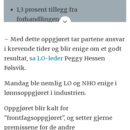
1,3 prosent tillegg fra
forhandlingene
1,6 prosent overheng
– Med dette oppgjøret tar partene ansvar
1,5 prosent lokale tillegg
i krevende tider og blir enige om et godt
resultat,
sa LO-leder
Peggy Hessen
Kilde
:
Aftenposten.no
, der du også
Følsvik.
kan lese mer om hva de ulike
punktene inneholder og betyr.
Mandag ble nemlig LO og NHO enige i
lønnsoppgjøret i industrien.
Oppgjøret blir kalt for
"frontfagsoppgjøret", og setter gjerne
premissene for de andre