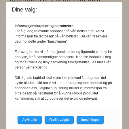
redaksjonen. Pressens Faglige Utvalg
Dine valg:
(PFU) er et klageorgan som
behandler klager mot mediene i
Informasjonskapsler og personvern
For å gi deg relevante annonser på vårt nettsted bruker vi
presseetiske spørsmål. For
informasjon fra ditt besøk på vårt nettsted. Du kan reservere
deg mot dette under "Innstillinger".
informasjon om klageadgang, se:
For øvrig bruker vi informasjonskapsler og lignende verktøy for
www.presse.no
.
analyse, for å sammenligne nettlesere, tilpasse innhold til deg
og for å utvikle og tilby nødvendig funksjonalitet. Les mer i vår
personvernerklæring.
Formålsparagraf:
Fysioterapeuten
Ditt digitale fagblad skal være like relevant for deg som det
skal gjennom en saklig og fri
trykte bladet alltid har vært – bade i redaksjonelt innhold og på
annonseplass. I digital publisering bruker vi informasjon fra
informasjons- og opinionsformidling
dine besøk på nettstedet for å kunne utvikle produktet
bidra til at fysioterapifaget utvikler
kontinuerlig, slik at du opplever det nyttig og relevant.
seg i samsvar med samfunnets og
befolkningens behov. Tidsskriftet skal
Avvis alle
Godta valgte
Innstillinger
belyse fysioterapifaglige