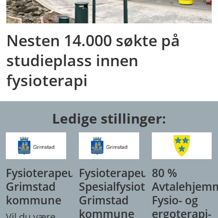
Nesten 14.000 søkte på
studieplass innen
fysioterapi
Ledige stillinger:
Fysioterapeut,
Fysioterapeut/
80 %
Grimstad
Spesialfysioterapeut,
Avtalehjem
kommune
Grimstad
Fysio- og
kommune
ergoterapi-
Vil du være