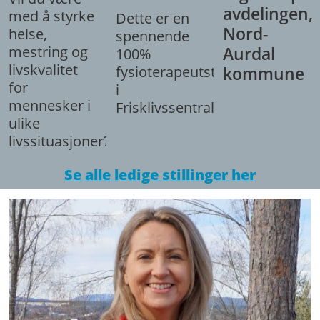
avdelingen,
med å styrke
Dette er en
Nord-
helse,
spennende
mestring og
Aurdal
100%
livskvalitet
fysioterapeutstilling
kommune
for
i
mennesker i
Frisklivssentralen.
ulike
livssituasjoner?
Se alle ledige stillinger her