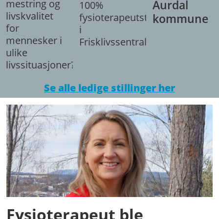
mestring og
Aurdal
100%
livskvalitet
fysioterapeutstilling
kommune
for
i
mennesker i
Frisklivssentralen.
ulike
livssituasjoner?
Se alle ledige stillinger her
Fysioterapeut ble