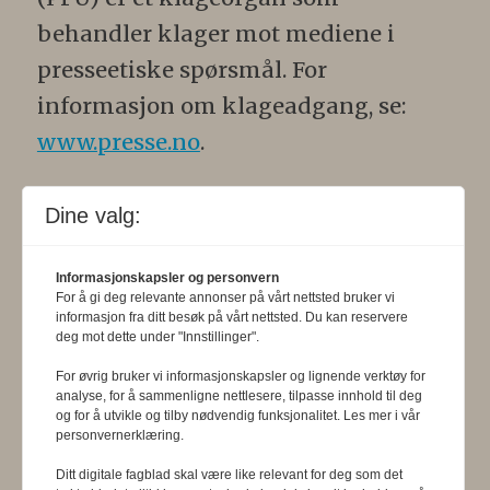
behandler klager mot mediene i
presseetiske spørsmål. For
informasjon om klageadgang, se:
www.presse.no
.
Formålsparagraf:
Fysioterapeuten
Dine valg:
skal gjennom en saklig og fri
informasjons- og opinionsformidling
Informasjonskapsler og personvern
For å gi deg relevante annonser på vårt nettsted bruker vi
bidra til at fysioterapifaget utvikler
informasjon fra ditt besøk på vårt nettsted. Du kan reservere
deg mot dette under "Innstillinger".
seg i samsvar med samfunnets og
befolkningens behov. Tidsskriftet skal
For øvrig bruker vi informasjonskapsler og lignende verktøy for
analyse, for å sammenligne nettlesere, tilpasse innhold til deg
belyse fysioterapifaglige
og for å utvikle og tilby nødvendig funksjonalitet. Les mer i vår
personvernerklæring.
organisasjons-, utdannings- og helse-
Ditt digitale fagblad skal være like relevant for deg som det
og sosialpolitiske forhold.