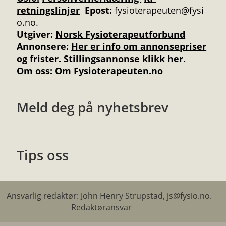
retningslinjer
Epost:
fysioterapeuten@fysi
o.no.
Utgiver:
Norsk Fysioterapeutforbund
Annonsere
:
Her er info om annonsepriser
og frister
.
Stillingsannonse klikk her.
Om oss:
Om Fysioterapeuten.no
Meld deg på nyhetsbrev
Tips oss
Ansvarlig redaktør: John Henry Strupstad, js@fysio.no.
Redaktøransvar