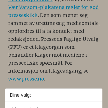
Vær Varsom-plakatens regler for god
presseskikk
. Den som mener seg
rammet av urettmessig medieomtale,
oppfordres til å ta kontakt med
redaksjonen. Pressens Faglige Utvalg
(PFU) er et klageorgan som
behandler klager mot mediene i
presseetiske spørsmål. For
informasjon om klageadgang, se:
www.presse.no
.
Formålsparagraf:
Fysioterapeuten
Dine valg:
skal gjennom en saklig og fri
informasjons- og opinionsformidling