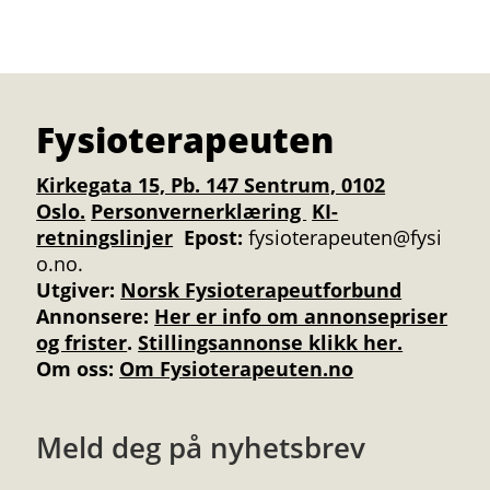
Fysioterapeuten
Kirkegata 15, Pb. 147 Sentrum, 0102
Oslo.
Personvernerklæring
KI-
retningslinjer
Epost:
fysioterapeuten@fysi
o.no.
Utgiver:
Norsk Fysioterapeutforbund
Annonsere
:
Her er info om annonsepriser
og frister
.
Stillingsannonse klikk her.
Om oss:
Om Fysioterapeuten.no
Meld deg på nyhetsbrev