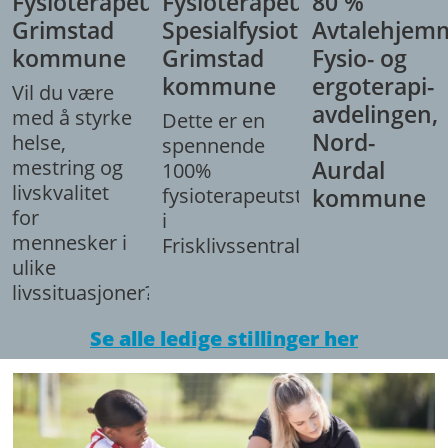
Fysioterapeut,
Fysioterapeut/
80 %
Grimstad
Spesialfysioterapeut,
Avtalehjem
kommune
Grimstad
Fysio- og
kommune
ergoterapi-
Vil du være
avdelingen,
med å styrke
Dette er en
Nord-
helse,
spennende
mestring og
Aurdal
100%
livskvalitet
fysioterapeutstilling
kommune
for
i
mennesker i
Frisklivssentralen.
ulike
livssituasjoner?
Se alle ledige stillinger her