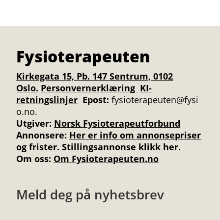
Fysioterapeuten
Kirkegata 15, Pb. 147 Sentrum, 0102
Oslo.
Personvernerklæring
KI-
retningslinjer
Epost:
fysioterapeuten@fysi
o.no.
Utgiver:
Norsk Fysioterapeutforbund
Annonsere
:
Her er info om annonsepriser
og frister
.
Stillingsannonse klikk her.
Om oss:
Om Fysioterapeuten.no
Meld deg på nyhetsbrev