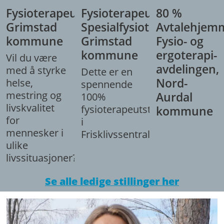
Fysioterapeut,
Fysioterapeut/
80 %
Grimstad
Spesialfysioterapeut,
Avtalehjem
kommune
Grimstad
Fysio- og
kommune
ergoterapi-
Vil du være
avdelingen,
med å styrke
Dette er en
Nord-
helse,
spennende
mestring og
Aurdal
100%
livskvalitet
fysioterapeutstilling
kommune
for
i
mennesker i
Frisklivssentralen.
ulike
livssituasjoner?
Se alle ledige stillinger her