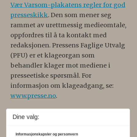
Vær Varsom-plakatens regler for god
presseskikk
. Den som mener seg
rammet av urettmessig medieomtale,
oppfordres til å ta kontakt med
redaksjonen. Pressens Faglige Utvalg
(PFU) er et klageorgan som
behandler klager mot mediene i
presseetiske spørsmål. For
informasjon om klageadgang, se:
www.presse.no
.
Formålsparagraf:
Fysioterapeuten
Dine valg:
skal gjennom en saklig og fri
informasjons- og opinionsformidling
Informasjonskapsler og personvern