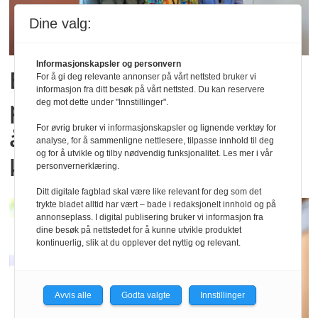
Dine valg:
Informasjonskapsler og personvern
Eget senter for
For å gi deg relevante annonser på vårt nettsted bruker vi
informasjon fra ditt besøk på vårt nettsted. Du kan reservere
psykomotorisk fysioterapi
deg mot dette under "Innstillinger".
For øvrig bruker vi informasjonskapsler og lignende verktøy for
åpnet i Indre Østfold
analyse, for å sammenligne nettlesere, tilpasse innhold til deg
og for å utvikle og tilby nødvendig funksjonalitet. Les mer i vår
kommune
personvernerklæring.
Ditt digitale fagblad skal være like relevant for deg som det
trykte bladet alltid har vært – bade i redaksjonelt innhold og på
annonseplass. I digital publisering bruker vi informasjon fra
dine besøk på nettstedet for å kunne utvikle produktet
kontinuerlig, slik at du opplever det nyttig og relevant.
Avvis alle
Godta valgte
Innstillinger