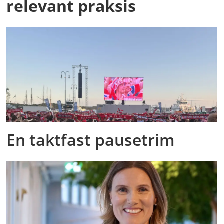
relevant praksis
En taktfast pausetrim