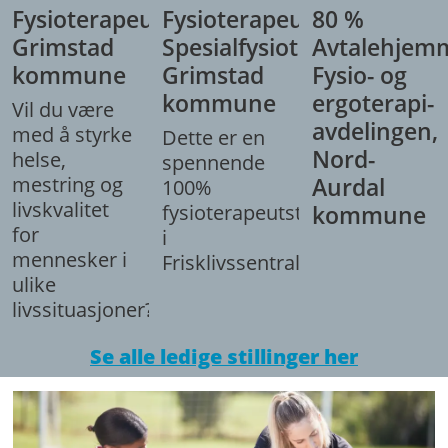
Fysioterapeut,
Fysioterapeut/
80 %
Grimstad
Spesialfysioterapeut,
Avtalehjem
kommune
Grimstad
Fysio- og
kommune
ergoterapi-
Vil du være
avdelingen,
med å styrke
Dette er en
Nord-
helse,
spennende
mestring og
Aurdal
100%
livskvalitet
fysioterapeutstilling
kommune
for
i
mennesker i
Frisklivssentralen.
ulike
livssituasjoner?
Se alle ledige stillinger her