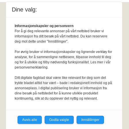
Dine valg:
Fysioterapeuten
Informasjonskapsler og personvern
Kirkegata 15, Pb. 147 Sentrum, 0102
For å gi deg relevante annonser på vårt nettsted bruker vi
informasjon fra ditt besøk på vårt nettsted. Du kan reservere
Oslo.
Personvernerklæring
KI-
deg mot dette under "Innstillinger".
retningslinjer
Epost:
fysioterapeuten@fysi
o.no.
For øvrig bruker vi informasjonskapsler og lignende verktøy for
analyse, for å sammenligne nettlesere, tilpasse innhold til deg
Utgiver:
Norsk Fysioterapeutforbund
og for å utvikle og tilby nødvendig funksjonalitet. Les mer i vår
Annonsere
:
Her er info om annonsepriser
personvernerklæring.
og frister
.
Stillingsannonse klikk her.
Ditt digitale fagblad skal være like relevant for deg som det
Om oss:
Om Fysioterapeuten.no
trykte bladet alltid har vært – bade i redaksjonelt innhold og på
annonseplass. I digital publisering bruker vi informasjon fra
dine besøk på nettstedet for å kunne utvikle produktet
Meld deg på nyhetsbrev
kontinuerlig, slik at du opplever det nyttig og relevant.
Avvis alle
Godta valgte
Innstillinger
Tips oss