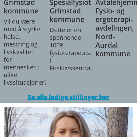
Grimstad
Spesialfysioterapeut,
Avtalehjem
kommune
Grimstad
Fysio- og
kommune
ergoterapi-
Vil du være
avdelingen,
med å styrke
Dette er en
Nord-
helse,
spennende
mestring og
Aurdal
100%
livskvalitet
fysioterapeutstilling
kommune
for
i
mennesker i
Frisklivssentralen.
ulike
livssituasjoner?
Se alle ledige stillinger her