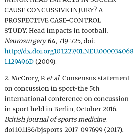
CAUSE CONCUSSIVE INJURY? A
PROSPECTIVE CASE-CONTROL
STUDY. Head impacts in football.
Neurosurgery
64
, 719-725, doi:
http://dx.doi.org10.1227/01.NEU.000034068
1.12949.6D
(2009).
2. McCrory, P.
et al.
Consensus statement
on concussion in sport-the 5th
international conference on concussion
in sport held in Berlin, October 2016.
British journal of sports medicine
,
doi:10.1136/bjsports-2017-097699 (2017).