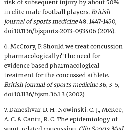
risk of subsequent injury by about 50%
in elite male football players.
British
journal of sports medicine
48
, 1447-1450,
doi:10.1136/bjsports-2013-093406 (2014).
6. McCrory, P. Should we treat concussion
pharmacologically? The need for
evidence based pharmacological
treatment for the concussed athlete.
British journal of sports medicine
36
, 3-5,
doi:10.1136/bjsm.36.1.3 (2002).
7. Daneshvar, D. H., Nowinski, C. J., McKee,
A. C. & Cantu, R. C. The epidemiology of
sport-related concussion.
Clin Sports Med