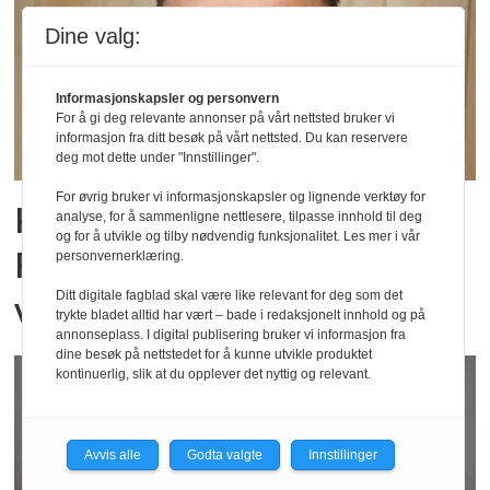
Dine valg:
Informasjonskapsler og personvern
For å gi deg relevante annonser på vårt nettsted bruker vi
informasjon fra ditt besøk på vårt nettsted. Du kan reservere
deg mot dette under "Innstillinger".
For øvrig bruker vi informasjonskapsler og lignende verktøy for
Kroppen sviktet.
analyse, for å sammenligne nettlesere, tilpasse innhold til deg
og for å utvikle og tilby nødvendig funksjonalitet. Les mer i vår
Rehabiliteringen ga meg
personvernerklæring.
veien videre
Ditt digitale fagblad skal være like relevant for deg som det
trykte bladet alltid har vært – bade i redaksjonelt innhold og på
annonseplass. I digital publisering bruker vi informasjon fra
dine besøk på nettstedet for å kunne utvikle produktet
kontinuerlig, slik at du opplever det nyttig og relevant.
Avvis alle
Godta valgte
Innstillinger